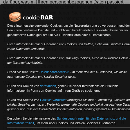
darüber, was mit Ihren personenbezogenen Daten passiert,
wenn Sie diese Website besuchen. Personenbezogene
Daten sind alle Daten, mit denen Sie persönlich identifiziert
werden können. Ausführliche Informationen zum Thema
Datenschutz entnehmen Sie unserer unter diesem Text
Diese Internetseite verwendet Cookies, um die Nutzererfahrung zu verbessern und de
aufgeführten Datenschutzerklärung.
Benutzern bestimmte Dienste und Funktionen bereitzustellen. Es werden keine der so
gesammelten Daten genutzt, um Sie zu identifizieren oder zu kontaktieren.
Datenerfassung auf unserer Website
Diese Internetseite macht Gebrauch von Cookies von Dritten, siehe dazu weitere Detai
in der Datenschutzrichtlinie.
Wer ist verantwortlich für die Datenerfassung auf dieser
Website?
Diese Internetseite macht Gebrauch von Tracking Cookies, siehe dazu weitere Details 
Die Datenverarbeitung auf dieser Website erfolgt durch den
der Datenschutzrichtlinie.
Websitebetreiber. Dessen Kontaktdaten können Sie dem
Impressum dieser Website entnehmen.
Lesen Sie bitte unsere
Datenschutzrichtlinie
, um mehr darüber zu erfahren, wie diese
Internetseite Cookies und lokalen Speicher nutzt.
Wie erfassen wir Ihre Daten?
Durch das Klicken von
Verstanden
,
geben Sie dieser Internetseite die Erlaubnis,
Informationen in Form von Cookies auf Ihrem Gerät zu speichern.
Ihre Daten werden zum einen dadurch erhoben, dass Sie
Durch das Klicken von
Cookies verbieten
verweigern Sie Ihre Zustimmung, Cookies od
uns diese mitteilen. Hierbei kann es sich z. B. um Daten
lokalen Speicher zu nutzen. Weiterhin werden alle Cookies und lokal gespeicherte Date
handeln, die Sie in ein Kontaktformular eingeben.
gelöscht und Teile der Internetseite könnten aufhören, ordnungsgemäß zu funktionieren
Andere Daten werden automatisch oder nach Ihrer
Einwilligung beim Besuch der Website durch unsere IT-
Besuchen Sie die Internetseite des
Bundesbeauftragten für den Datenschutz und die
Systeme erfasst. Das sind vor allem technische Daten (z. B.
Informationsfreiheit
, um mehr über Cookies und lokalen Speicher zu erfahren.
Internetbrowser, Betriebssystem oder Uhrzeit des