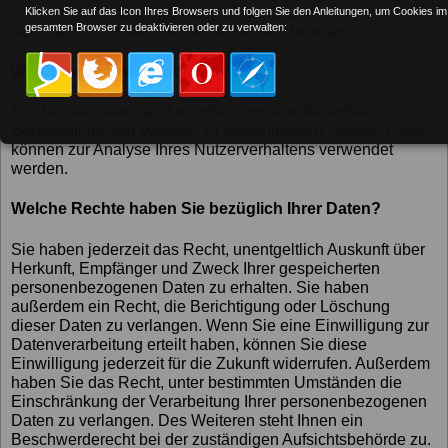
Seitenaufrufs). Die Erfassung dieser Daten erfolgt
Klicken Sie auf das Icon Ihres Browsers und folgen Sie den Anleitungen, um Cookies im
gesamten Browser zu deaktivieren oder zu verwalten:
automatisch, sobald Sie diese Website betreten.
Wofür nutzen wir Ihre Daten?
Ein Teil der Daten wird erhoben, um eine fehlerfreie
Bereitstellung der Website zu gewährleisten. Andere Daten
können zur Analyse Ihres Nutzerverhaltens verwendet
werden.
Welche Rechte haben Sie bezüglich Ihrer Daten?
Sie haben jederzeit das Recht, unentgeltlich Auskunft über
Herkunft, Empfänger und Zweck Ihrer gespeicherten
personenbezogenen Daten zu erhalten. Sie haben
außerdem ein Recht, die Berichtigung oder Löschung
dieser Daten zu verlangen. Wenn Sie eine Einwilligung zur
Datenverarbeitung erteilt haben, können Sie diese
Einwilligung jederzeit für die Zukunft widerrufen. Außerdem
haben Sie das Recht, unter bestimmten Umständen die
Einschränkung der Verarbeitung Ihrer personenbezogenen
Daten zu verlangen. Des Weiteren steht Ihnen ein
Beschwerderecht bei der zuständigen Aufsichtsbehörde zu.