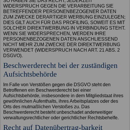
SO HABEN SIE DAS RECHT, JEDERZEIT
WIDERSPRUCH GEGEN DIE VERARBEITUNG SIE
BETREFFENDER PERSONENBEZOGENER DATEN
ZUM ZWECKE DERARTIGER WERBUNG EINZULEGEN;
DIES GILT AUCH FÜR DAS PROFILING, SOWEIT ES MIT
SOLCHER DIREKTWERBUNG IN VERBINDUNG STEHT.
WENN SIE WIDERSPRECHEN, WERDEN IHRE
PERSONENBEZOGENEN DATEN ANSCHLIESSEND
NICHT MEHR ZUM ZWECKE DER DIREKTWERBUNG
VERWENDET (WIDERSPRUCH NACH ART. 21 ABS. 2
DSGVO).
Beschwerde­recht bei der zuständigen
Aufsichts­behörde
Im Falle von Verstößen gegen die DSGVO steht den
Betroffenen ein Beschwerderecht bei einer
Aufsichtsbehörde, insbesondere in dem Mitgliedstaat ihres
gewöhnlichen Aufenthalts, ihres Arbeitsplatzes oder des
Orts des mutmaßlichen Verstoßes zu. Das
Beschwerderecht besteht unbeschadet anderweitiger
verwaltungsrechtlicher oder gerichtlicher Rechtsbehelfe.
Recht auf Daten­übertrag-barkeit