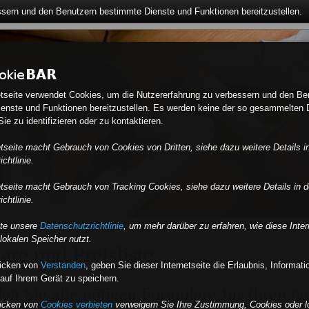
ssern und den Benutzern bestimmte Dienste und Funktionen bereitzustellen.
etseite verwendet Cookies, um die Nutzererfahrung zu verbessern und den Be
enste und Funktionen bereitzustellen. Es werden keine der so gesammelten 
ie zu identifizieren oder zu kontaktieren.
etseite macht Gebrauch von Cookies von Dritten, siehe dazu weitere Details i
chtlinie.
etseite macht Gebrauch von Tracking Cookies, siehe dazu weitere Details in d
chtlinie.
tte unsere
Datenschutzrichtlinie
, um mehr darüber zu erfahren, wie diese Inter
lokalen Speicher nutzt.
re und Preisliste
licken von
Verstanden
,
geben Sie dieser Internetseite die Erlaubnis, Informat
auf Ihrem Gerät zu speichern.
den Sie alle nötigen Formulare für Ihren pe
licken von
Cookies verbieten
verweigern Sie Ihre Zustimmung, Cookies oder l