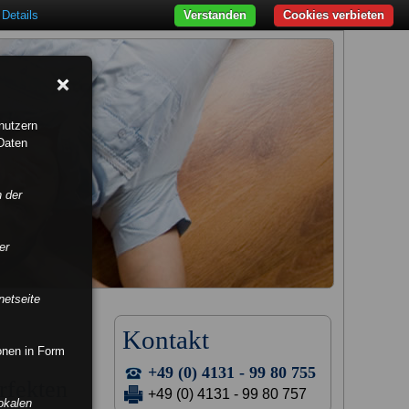
Details
Verstanden
Cookies verbieten
nutzern
Daten
n der
er
netseite
Kontakt
ionen in Form
+49 (0) 4131 - 99 80 755
rfekten
+49 (0) 4131 - 99 80 757
okalen