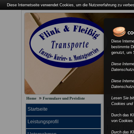
Diese Internetseite verwendet Cookies, um die Nutzererfahrung zu verbe
Diese Intern
bestimmte Di
genutzt, um S
Diese Intern
Datenschutzri
Diese Intern
Datenschutzri
»
Lesen Sie bi
Home
Formulare und Preisliste
Cookies und 
Formula
Startseite
Durch das K
von Cookies 
Leistungsprofil
Hier fin
Durch das K