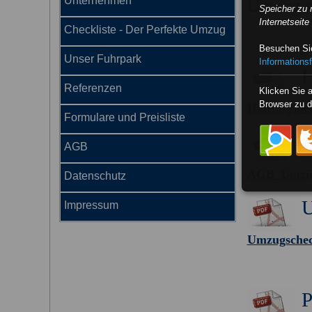
Unternehmen
Umzug so
Speicher zu 
Internetseit
Checkliste - Der Perfekte Umzug
Besuchen Sie
Unser Fuhrpark
Informationsf
H
Referenzen
Klicken Sie 
Browser zu d
Haftungsbe
Formulare und Preisliste
AGB
AGB_Umzü
Datenschutz
U
Impressum
Umzugschec
P