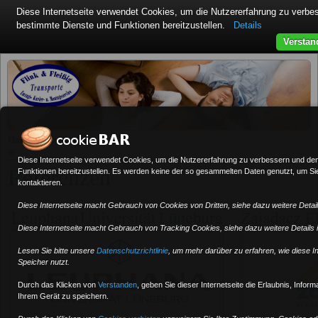
Diese Internetseite verwendet Cookies, um die Nutzererfahrung zu verb
bestimmte Dienste und Funktionen bereitzustellen.
Details
Verstan
»
Home
Referenzen
≡
Diese Internetseite verwendet Cookies, um die Nutzererfahrung zu verbessern und de
Referenzen
Funktionen bereitzustellen. Es werden keine der so gesammelten Daten genutzt, um Sie 
kontaktieren.
Diese Internetseite macht Gebrauch von Cookies von Dritten, siehe dazu weitere Details
Diese Internetseite macht Gebrauch von Tracking Cookies, siehe dazu weitere Details in
Lesen Sie bitte unsere
Datenschutzrichtlinie
, um mehr darüber zu erfahren, wie diese I
Speicher nutzt.
Durch das Klicken von
Verstanden
,
geben Sie dieser Internetseite die Erlaubnis, Infor
Ihrem Gerät zu speichern.