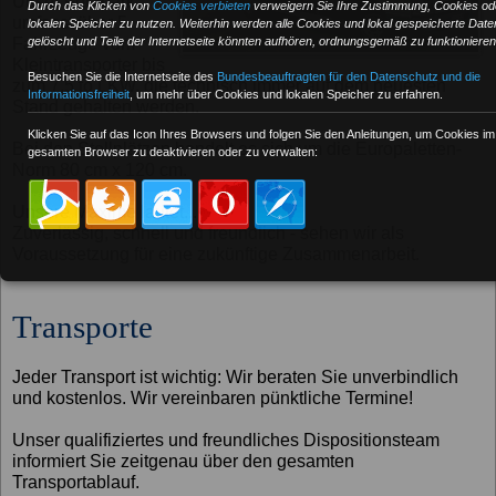
Unser Fuhrpark
Durch das Klicken von
Cookies verbieten
verweigern Sie Ihre Zustimmung, Cookies od
umfasst über 5
lokalen Speicher zu nutzen. Weiterhin werden alle Cookies und lokal gespeicherte Date
Fahrzeuge vom
gelöscht und Teile der Internetseite könnten aufhören, ordnungsgemäß zu funktionieren
Kleintransporter bis
Besuchen Sie die Internetseite des
Bundesbeauftragten für den Datenschutz und die
zum 7.5 to LKW, die technisch immer auf dem neuesten
Informationsfreiheit
, um mehr über Cookies und lokalen Speicher zu erfahren.
Stand gehalten werden.
Klicken Sie auf das Icon Ihres Browsers und folgen Sie den Anleitungen, um Cookies im
Bei den Stellplätzen handelt es sich um die Europaletten-
gesamten Browser zu deaktivieren oder zu verwalten:
Norm 80 cm x 120 cm.
Unsere Maxime lautet...
Zuverlässig, schnell und freundlich - sehen wir als
Voraussetzung für eine zukünftige Zusammenarbeit.
Transporte
Jeder Transport ist wichtig: Wir beraten Sie unverbindlich
und kostenlos. Wir vereinbaren pünktliche Termine!
Unser qualifiziertes und freundliches Dispositionsteam
informiert Sie zeitgenau über den gesamten
Transportablauf.