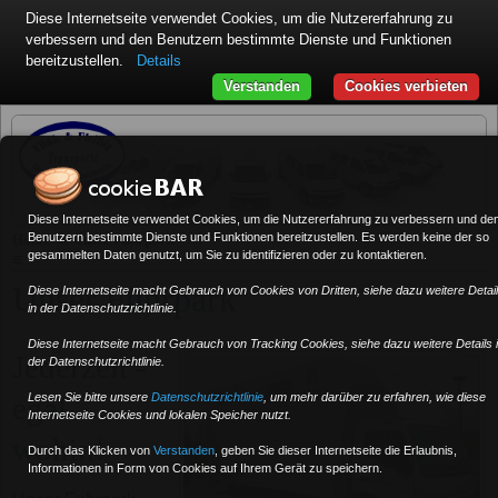
Diese Internetseite verwendet Cookies, um die Nutzererfahrung zu
verbessern und den Benutzern bestimmte Dienste und Funktionen
bereitzustellen.
Details
Verstanden
Cookies verbieten
Diese Internetseite verwendet Cookies, um die Nutzererfahrung zu verbessern und de
»
Benutzern bestimmte Dienste und Funktionen bereitzustellen. Es werden keine der so
Home
Unser Fuhrpark
gesammelten Daten genutzt, um Sie zu identifizieren oder zu kontaktieren.
≡
Unser Fuhrpark
Diese Internetseite macht Gebrauch von Cookies von Dritten, siehe dazu weitere Detai
in der Datenschutzrichtlinie.
Diese Internetseite macht Gebrauch von Tracking Cookies, siehe dazu weitere Details 
Jederzeit -
der Datenschutzrichtlinie.
egal
Lesen Sie bitte unsere
Datenschutzrichtlinie
, um mehr darüber zu erfahren, wie diese
Internetseite Cookies und lokalen Speicher nutzt.
wohin!
Durch das Klicken von
Verstanden
,
geben Sie dieser Internetseite die Erlaubnis,
Informationen in Form von Cookies auf Ihrem Gerät zu speichern.