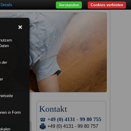
Details
Verstanden
Cookies verbieten
nutzern
Daten
n der
er
netseite
Kontakt
ionen in Form
+49 (0) 4131 - 99 80 755
+49 (0) 4131 - 99 80 757
okalen