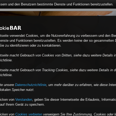
ssern und den Benutzern bestimmte Dienste und Funktionen bereitzustellen.
etseite verwendet Cookies, um die Nutzererfahrung zu verbessern und den Be
enste und Funktionen bereitzustellen. Es werden keine der so gesammelten 
ie zu identifizieren oder zu kontaktieren.
etseite macht Gebrauch von Cookies von Dritten, siehe dazu weitere Details i
chtlinie.
etseite macht Gebrauch von Tracking Cookies, siehe dazu weitere Details in d
chtlinie.
tte unsere
Datenschutzrichtlinie
, um mehr darüber zu erfahren, wie diese Inter
lokalen Speicher nutzt.
nehmen
licken von
Verstanden
,
geben Sie dieser Internetseite die Erlaubnis, Informat
auf Ihrem Gerät zu speichern.
r uns
licken von
Cookies verbieten
verweigern Sie Ihre Zustimmung, Cookies oder l