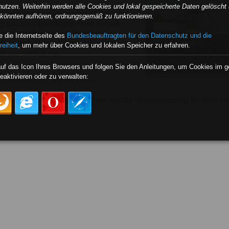
nutzen. Weiterhin werden alle Cookies und lokal gespeicherte Daten gelöscht 
peditionen-Service, der Flexibilität
e könnten aufhören, ordnungsgemäß zu funktionieren.
 bei der Abwicklung Ihrer eiligen
ne unterbreiten wir Ihnen ein
 die Internetseite des
Bundesbeauftragten für den Datenschutz und die
s Angebot. Unser Kundendienst steht
reiheit
, um mehr über Cookies und lokalen Speicher zu erfahren.
it zur Verfügung.
auf das Icon Ihres Browsers und folgen Sie den Anleitungen, um Cookies im 
Maxime lautet...
eaktivieren oder zu verwalten:
schnell und freundlich - sehen wir als Voraussetzung für eine zu
eit.