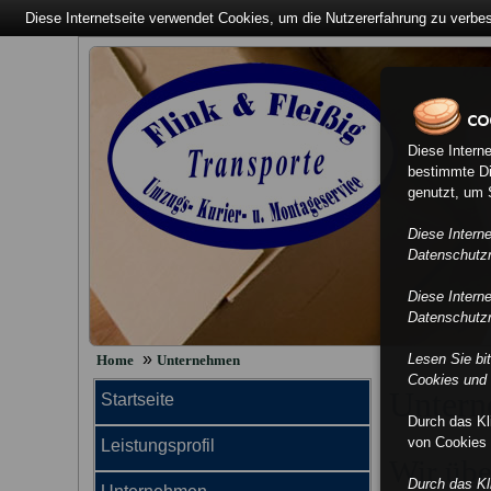
Diese Internetseite verwendet Cookies, um die Nutzererfahrung zu verbe
Diese Intern
bestimmte Di
genutzt, um S
Diese Intern
Datenschutzri
Diese Intern
Datenschutzri
»
Lesen Sie bi
Home
Unternehmen
Cookies und 
Unter
Startseite
Durch das K
von Cookies 
Leistungsprofil
Wir übe
Durch das K