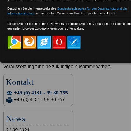
Service, der
Flexibilität und
Besuchen Sie die Internetseite des
Bundesbeauftragten für den Datenschutz und die
Erfahrung bei der
Informationsfreiheit
, um mehr über Cookies und lokalen Speicher zu erfahren.
Abwicklung Ihrer
eiligen Sendung. Gerne unterbreiten wir Ihnen ein
Klicken Sie auf das Icon Ihres Browsers und folgen Sie den Anleitungen, um Cookies im
individuelles Angebot. Unser Kundendienst steht Ihnen
gesamten Browser zu deaktivieren oder zu verwalten:
jederzeit zur Verfügung.
Unsere Maxime lautet...
zuverlässig, schnell und freundlich - sehen wir als
Voraussetzung für eine zukünftige Zusammenarbeit.
Kontakt
+49 (0) 4131 - 99 80 755
+49 (0) 4131 - 99 80 757
News
21.08.2024