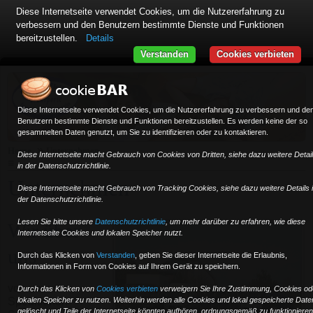
Diese Internetseite verwendet Cookies, um die Nutzererfahrung zu
verbessern und den Benutzern bestimmte Dienste und Funktionen
bereitzustellen.
Details
Verstanden
Cookies verbieten
Diese Internetseite verwendet Cookies, um die Nutzererfahrung zu verbessern und de
Benutzern bestimmte Dienste und Funktionen bereitzustellen. Es werden keine der so
gesammelten Daten genutzt, um Sie zu identifizieren oder zu kontaktieren.
»
Home
Unternehmen
Diese Internetseite macht Gebrauch von Cookies von Dritten, siehe dazu weitere Detai
≡
in der Datenschutzrichtlinie.
Unternehmen
Diese Internetseite macht Gebrauch von Tracking Cookies, siehe dazu weitere Details 
der Datenschutzrichtlinie.
Lesen Sie bitte unsere
Datenschutzrichtlinie
, um mehr darüber zu erfahren, wie diese
Wir über
Internetseite Cookies und lokalen Speicher nutzt.
uns
Durch das Klicken von
Verstanden
,
geben Sie dieser Internetseite die Erlaubnis,
Informationen in Form von Cookies auf Ihrem Gerät zu speichern.
von unserem
Durch das Klicken von
Cookies verbieten
verweigern Sie Ihre Zustimmung, Cookies od
lokalen Speicher zu nutzen. Weiterhin werden alle Cookies und lokal gespeicherte Date
Speditionen-
gelöscht und Teile der Internetseite könnten aufhören, ordnungsgemäß zu funktionieren