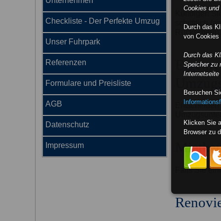
Unternehmen
Cookies und 
Kündigen Sie
Checkliste - Der Perfekte Umzug
schriftlich (
Durch das K
Rückschein).
von Cookies 
Unser Fuhrpark
Durch das K
Eigenre
Referenzen
Speicher zu 
Internetseit
Umzugs
Formulare und Preisliste
Besuchen Sie
Informationsf
AGB
Entscheiden 
Umzugsunter
Klicken Sie 
Datenschutz
Browser zu d
Mietkau
Impressum
Falls Sie ein
Renovi