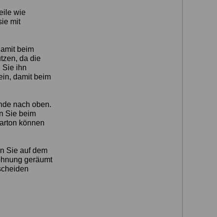
eile wie
ie mit
damit beim
tzen, da die
 Sie ihn
ein, damit beim
ände nach oben.
en Sie beim
Karton können
en Sie auf dem
Wohnung geräumt
tscheiden