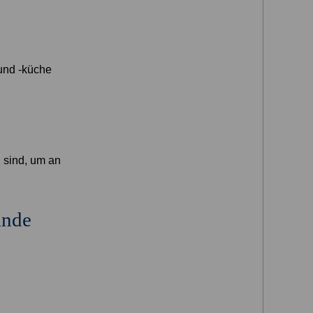
und -küche
n sind, um an
ände