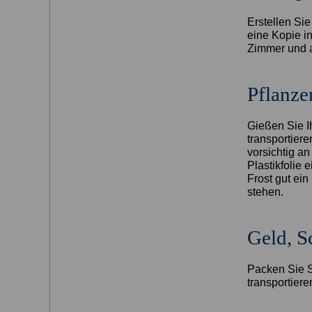
Erstellen Si
eine Kopie i
Zimmer und a
Pflanze
Gießen Sie I
transportier
vorsichtig a
Plastikfolie
Frost gut ein
stehen.
Geld, S
Packen Sie S
transportier