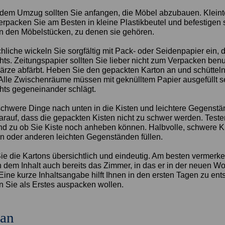
 dem Umzug sollten Sie anfangen, die Möbel abzubauen. Kleint
rpacken Sie am Besten in kleine Plastikbeutel und befestigen s
 den Möbelstücken, zu denen sie gehören.
hliche wickeln Sie sorgfältig mit Pack- oder Seidenpapier ein, 
hts. Zeitungspapier sollten Sie lieber nicht zum Verpacken benu
rze abfärbt. Heben Sie den gepackten Karton an und schütteln
. Alle Zwischenräume müssen mit geknülltem Papier ausgefüllt s
chts gegeneinander schlägt.
chwere Dinge nach unten in die Kisten und leichtere Gegenst
arauf, dass die gepackten Kisten nicht zu schwer werden. Test
d zu ob Sie Kiste noch anheben können. Halbvolle, schwere 
en oder anderen leichten Gegenständen füllen.
Sie die Kartons übersichtlich und eindeutig. Am besten vermerk
 dem Inhalt auch bereits das Zimmer, in das er in der neuen 
Eine kurze Inhaltsangabe hilft Ihnen in den ersten Tagen zu en
n Sie als Erstes auspacken wollen.
an