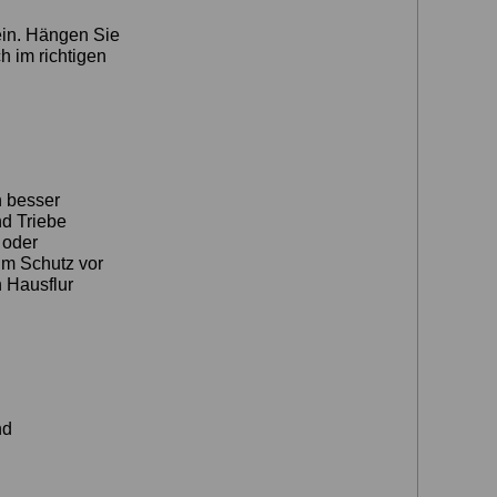
ein. Hängen Sie
 im richtigen
h besser
nd Triebe
 oder
um Schutz vor
n Hausflur
nd