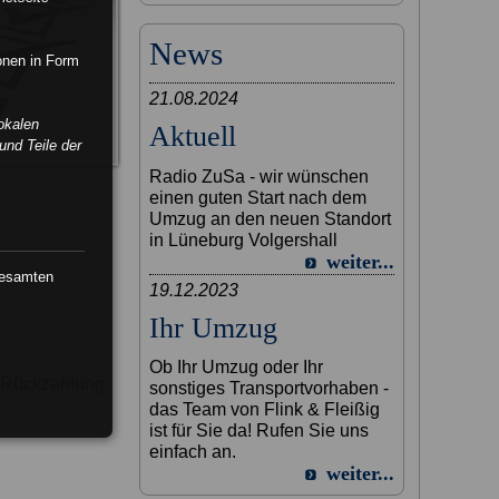
News
ionen in Form
21.08.2024
okalen
Aktuell
und Teile der
Radio ZuSa - wir wünschen
einen guten Start nach dem
Umzug an den neuen Standort
in Lüneburg Volgershall
weiter...
gesamten
19.12.2023
Ihr Umzug
Ob Ihr Umzug oder Ihr
e Rückzahlung.
sonstiges Transportvorhaben -
das Team von Flink & Fleißig
ist für Sie da! Rufen Sie uns
einfach an.
weiter...