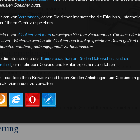
lokalen Speicher nutzt.
 Ihre alte Wohnung fristgerecht
am besten per Einschreiben mit
licken von
Verstanden
,
geben Sie dieser Internetseite die Erlaubnis, Informat
auf Ihrem Gerät zu speichern.
licken von
Cookies verbieten
verweigern Sie Ihre Zustimmung, Cookies oder l
gie oder
nutzen. Weiterhin werden alle Cookies und lokal gespeicherte Daten gelöscht 
e könnten aufhören, ordnungsgemäß zu funktionieren.
unternehmen
 die Internetseite des
Bundesbeauftragten für den Datenschutz und die
reiheit
, um mehr über Cookies und lokalen Speicher zu erfahren.
Sie ob Sie in Eigenregie umziehen möchten oder ob Sie ein
nehmen beauftragen wollen.
auf das Icon Ihres Browsers und folgen Sie den Anleitungen, um Cookies im 
eaktivieren oder zu verwalten:
tion
e Mietkaution gezahlt haben, regeln Sie mit Ihrem Vermieter di
erung