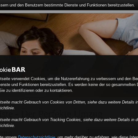
ssern und den Benutzern bestimmte Dienste und Funktionen bereitzustellen.
etseite verwendet Cookies, um die Nutzererfahrung zu verbessern und den Be
enste und Funktionen bereitzustellen. Es werden keine der so gesammelten 
ie zu identifizieren oder zu kontaktieren.
etseite macht Gebrauch von Cookies von Dritten, siehe dazu weitere Details i
chtlinie.
iste - Der Perfekte Umzug
etseite macht Gebrauch von Tracking Cookies, siehe dazu weitere Details in d
chtlinie.
ung
tte unsere
Datenschutzrichtlinie
, um mehr darüber zu erfahren, wie diese Inter