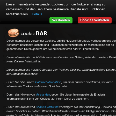
Diese Internetseite verwendet Cookies, um die Nutzererfahrung zu
verbessern und den Benutzern bestimmte Dienste und Funktionen
bereitzustellen.
Details
Verstanden
Cookies verbieten
Diese Internetseite verwendet Cookies, um die Nutzererfahrung zu verbessern und de
Benutzern bestimmte Dienste und Funktionen bereitzustellen. Es werden keine der so
gesammelten Daten genutzt, um Sie zu identifizieren oder zu kontaktieren.
»
Home
Unternehmen
Diese Internetseite macht Gebrauch von Cookies von Dritten, siehe dazu weitere Detai
≡
in der Datenschutzrichtlinie.
Unternehmen
Diese Internetseite macht Gebrauch von Tracking Cookies, siehe dazu weitere Details 
der Datenschutzrichtlinie.
Lesen Sie bitte unsere
Datenschutzrichtlinie
, um mehr darüber zu erfahren, wie diese
Wir über
Internetseite Cookies und lokalen Speicher nutzt.
uns
Durch das Klicken von
Verstanden
,
geben Sie dieser Internetseite die Erlaubnis,
Informationen in Form von Cookies auf Ihrem Gerät zu speichern.
von unserem
Durch das Klicken von
Cookies verbieten
verweigern Sie Ihre Zustimmung, Cookies od
lokalen Speicher zu nutzen. Weiterhin werden alle Cookies und lokal gespeicherte Date
Speditionen-
gelöscht und Teile der Internetseite könnten aufhören, ordnungsgemäß zu funktionieren