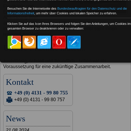
Service, der
Flexibilität und
Besuchen Sie die Internetseite des
Bundesbeauftragten für den Datenschutz und die
Erfahrung bei der
Informationsfreiheit
, um mehr über Cookies und lokalen Speicher zu erfahren.
Abwicklung Ihrer
eiligen Sendung. Gerne unterbreiten wir Ihnen ein
Klicken Sie auf das Icon Ihres Browsers und folgen Sie den Anleitungen, um Cookies im
individuelles Angebot. Unser Kundendienst steht Ihnen
gesamten Browser zu deaktivieren oder zu verwalten:
jederzeit zur Verfügung.
Unsere Maxime lautet...
zuverlässig, schnell und freundlich - sehen wir als
Voraussetzung für eine zukünftige Zusammenarbeit.
Kontakt
+49 (0) 4131 - 99 80 755
+49 (0) 4131 - 99 80 757
News
21.08.2024