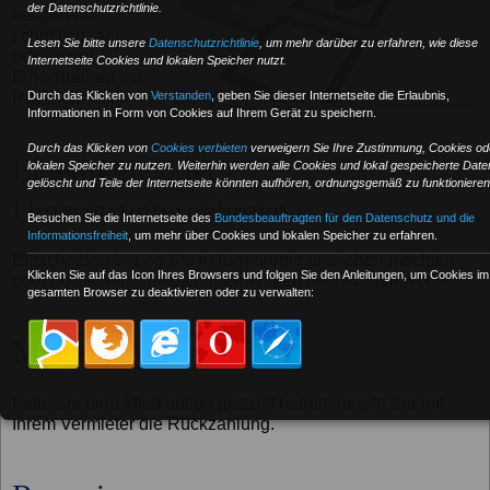
der Datenschutzrichtlinie.
fristgerecht
schriftlich (am
Lesen Sie bitte unsere
Datenschutzrichtlinie
, um mehr darüber zu erfahren, wie diese
besten per
Internetseite Cookies und lokalen Speicher nutzt.
Einschreiben mit
Durch das Klicken von
Verstanden
,
geben Sie dieser Internetseite die Erlaubnis,
Rückschein).
Informationen in Form von Cookies auf Ihrem Gerät zu speichern.
Durch das Klicken von
Cookies verbieten
verweigern Sie Ihre Zustimmung, Cookies od
Eigenregie oder
lokalen Speicher zu nutzen. Weiterhin werden alle Cookies und lokal gespeicherte Date
gelöscht und Teile der Internetseite könnten aufhören, ordnungsgemäß zu funktionieren
Umzugsunternehmen
Besuchen Sie die Internetseite des
Bundesbeauftragten für den Datenschutz und die
Informationsfreiheit
, um mehr über Cookies und lokalen Speicher zu erfahren.
Entscheiden Sie ob Sie in Eigenregie umziehen möchten
Klicken Sie auf das Icon Ihres Browsers und folgen Sie den Anleitungen, um Cookies im
oder ob Sie ein Umzugsunternehmen beauftragen wollen.
gesamten Browser zu deaktivieren oder zu verwalten:
Mietkaution
Falls Sie eine Mietkaution gezahlt haben, regeln Sie mit
Ihrem Vermieter die Rückzahlung.