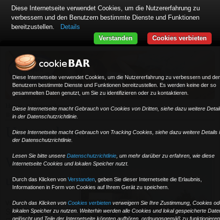
Diese Internetseite verwendet Cookies, um die Nutzererfahrung zu
verbessern und den Benutzern bestimmte Dienste und Funktionen
bereitzustellen.
Details
Verstanden
Cookies verbieten
Diese Internetseite verwendet Cookies, um die Nutzererfahrung zu verbessern und de
Benutzern bestimmte Dienste und Funktionen bereitzustellen. Es werden keine der so
gesammelten Daten genutzt, um Sie zu identifizieren oder zu kontaktieren.
»
Home
Unternehmen
Diese Internetseite macht Gebrauch von Cookies von Dritten, siehe dazu weitere Detai
≡
in der Datenschutzrichtlinie.
Unternehmen
Diese Internetseite macht Gebrauch von Tracking Cookies, siehe dazu weitere Details 
der Datenschutzrichtlinie.
Lesen Sie bitte unsere
Datenschutzrichtlinie
, um mehr darüber zu erfahren, wie diese
Wir über
Internetseite Cookies und lokalen Speicher nutzt.
uns
Durch das Klicken von
Verstanden
,
geben Sie dieser Internetseite die Erlaubnis,
Informationen in Form von Cookies auf Ihrem Gerät zu speichern.
von unserem
Durch das Klicken von
Cookies verbieten
verweigern Sie Ihre Zustimmung, Cookies od
lokalen Speicher zu nutzen. Weiterhin werden alle Cookies und lokal gespeicherte Date
Speditionen-
gelöscht und Teile der Internetseite könnten aufhören, ordnungsgemäß zu funktionieren