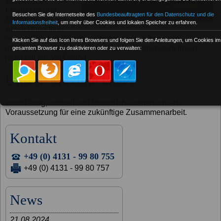
Service, der
Flexibilität und
Besuchen Sie die Internetseite des
Bundesbeauftragten für den Datenschutz und die
Erfahrung bei der
Informationsfreiheit
, um mehr über Cookies und lokalen Speicher zu erfahren.
Abwicklung Ihrer
eiligen Sendung. Gerne unterbreiten wir Ihnen ein
Klicken Sie auf das Icon Ihres Browsers und folgen Sie den Anleitungen, um Cookies im
individuelles Angebot. Unser Kundendienst steht Ihnen
gesamten Browser zu deaktivieren oder zu verwalten:
jederzeit zur Verfügung.
Unsere Maxime lautet...
zuverlässig, schnell und freundlich - sehen wir als
Voraussetzung für eine zukünftige Zusammenarbeit.
Kontakt
+49 (0) 4131 - 99 80 755
+49 (0) 4131 - 99 80 757
News
21.08.2024