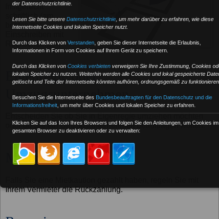
der Datenschutzrichtlinie.
fristgerecht
schriftlich (am
Lesen Sie bitte unsere
Datenschutzrichtlinie
, um mehr darüber zu erfahren, wie diese
besten per
Internetseite Cookies und lokalen Speicher nutzt.
Einschreiben mit
Durch das Klicken von
Verstanden
,
geben Sie dieser Internetseite die Erlaubnis,
Rückschein).
Informationen in Form von Cookies auf Ihrem Gerät zu speichern.
Durch das Klicken von
Cookies verbieten
verweigern Sie Ihre Zustimmung, Cookies od
Eigenregie oder
lokalen Speicher zu nutzen. Weiterhin werden alle Cookies und lokal gespeicherte Date
gelöscht und Teile der Internetseite könnten aufhören, ordnungsgemäß zu funktionieren
Umzugsunternehmen
Besuchen Sie die Internetseite des
Bundesbeauftragten für den Datenschutz und die
Informationsfreiheit
, um mehr über Cookies und lokalen Speicher zu erfahren.
Entscheiden Sie ob Sie in Eigenregie umziehen möchten
Klicken Sie auf das Icon Ihres Browsers und folgen Sie den Anleitungen, um Cookies im
oder ob Sie ein Umzugsunternehmen beauftragen wollen.
gesamten Browser zu deaktivieren oder zu verwalten:
Mietkaution
Falls Sie eine Mietkaution gezahlt haben, regeln Sie mit
Ihrem Vermieter die Rückzahlung.