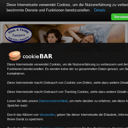
Diese Internetseite verwendet Cookies, um die Nutzererfahrung zu verb
bestimmte Dienste und Funktionen bereitzustellen.
Details
Verstan
»
Home
Referenzen
≡
Diese Internetseite verwendet Cookies, um die Nutzererfahrung zu verbessern und de
Referenzen
Funktionen bereitzustellen. Es werden keine der so gesammelten Daten genutzt, um Sie 
kontaktieren.
Diese Internetseite macht Gebrauch von Cookies von Dritten, siehe dazu weitere Details
Diese Internetseite macht Gebrauch von Tracking Cookies, siehe dazu weitere Details in
Lesen Sie bitte unsere
Datenschutzrichtlinie
, um mehr darüber zu erfahren, wie diese I
Speicher nutzt.
Durch das Klicken von
Verstanden
,
geben Sie dieser Internetseite die Erlaubnis, Infor
Ihrem Gerät zu speichern.