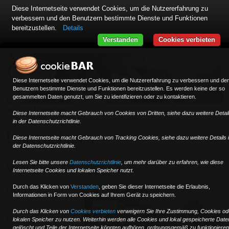
Diese Internetseite verwendet Cookies, um die Nutzererfahrung zu
verbessern und den Benutzern bestimmte Dienste und Funktionen
bereitzustellen.
Details
Verstanden
Cookies verbieten
Diese Internetseite verwendet Cookies, um die Nutzererfahrung zu verbessern und de
Benutzern bestimmte Dienste und Funktionen bereitzustellen. Es werden keine der so
gesammelten Daten genutzt, um Sie zu identifizieren oder zu kontaktieren.
»
Home
Unternehmen
Diese Internetseite macht Gebrauch von Cookies von Dritten, siehe dazu weitere Detai
≡
in der Datenschutzrichtlinie.
Unternehmen
Diese Internetseite macht Gebrauch von Tracking Cookies, siehe dazu weitere Details 
der Datenschutzrichtlinie.
Lesen Sie bitte unsere
Datenschutzrichtlinie
, um mehr darüber zu erfahren, wie diese
Wir über
Internetseite Cookies und lokalen Speicher nutzt.
uns
Durch das Klicken von
Verstanden
,
geben Sie dieser Internetseite die Erlaubnis,
Informationen in Form von Cookies auf Ihrem Gerät zu speichern.
von unserem
Durch das Klicken von
Cookies verbieten
verweigern Sie Ihre Zustimmung, Cookies od
lokalen Speicher zu nutzen. Weiterhin werden alle Cookies und lokal gespeicherte Date
Speditionen-
gelöscht und Teile der Internetseite könnten aufhören, ordnungsgemäß zu funktionieren