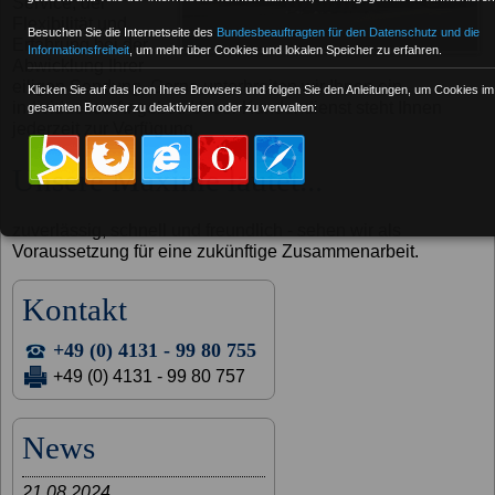
Service, der
Flexibilität und
Besuchen Sie die Internetseite des
Bundesbeauftragten für den Datenschutz und die
Erfahrung bei der
Informationsfreiheit
, um mehr über Cookies und lokalen Speicher zu erfahren.
Abwicklung Ihrer
eiligen Sendung. Gerne unterbreiten wir Ihnen ein
Klicken Sie auf das Icon Ihres Browsers und folgen Sie den Anleitungen, um Cookies im
individuelles Angebot. Unser Kundendienst steht Ihnen
gesamten Browser zu deaktivieren oder zu verwalten:
jederzeit zur Verfügung.
Unsere Maxime lautet...
zuverlässig, schnell und freundlich - sehen wir als
Voraussetzung für eine zukünftige Zusammenarbeit.
Kontakt
+49 (0) 4131 - 99 80 755
+49 (0) 4131 - 99 80 757
News
21.08.2024