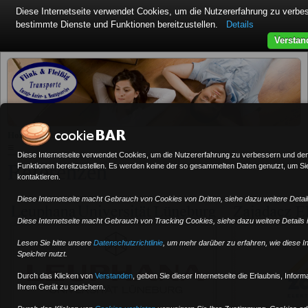
Diese Internetseite verwendet Cookies, um die Nutzererfahrung zu verb
bestimmte Dienste und Funktionen bereitzustellen.
Details
Verstan
»
Home
Referenzen
≡
Diese Internetseite verwendet Cookies, um die Nutzererfahrung zu verbessern und de
Referenzen
Funktionen bereitzustellen. Es werden keine der so gesammelten Daten genutzt, um Sie 
kontaktieren.
Diese Internetseite macht Gebrauch von Cookies von Dritten, siehe dazu weitere Details
Diese Internetseite macht Gebrauch von Tracking Cookies, siehe dazu weitere Details in
Lesen Sie bitte unsere
Datenschutzrichtlinie
, um mehr darüber zu erfahren, wie diese I
Speicher nutzt.
Durch das Klicken von
Verstanden
,
geben Sie dieser Internetseite die Erlaubnis, Infor
Ihrem Gerät zu speichern.