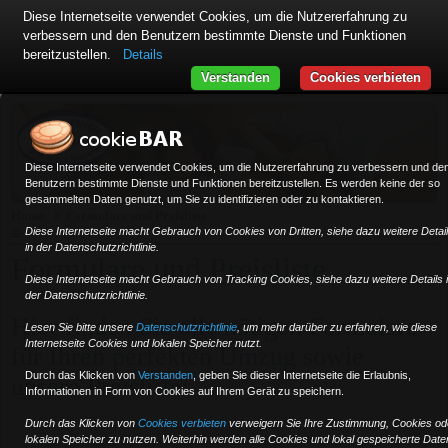
Diese Internetseite verwendet Cookies, um die Nutzererfahrung zu
verbessern und den Benutzern bestimmte Dienste und Funktionen
bereitzustellen.
Details
Verstanden
Cookies verbieten
Diese Internetseite verwendet Cookies, um die Nutzererfahrung zu verbessern und de
Benutzern bestimmte Dienste und Funktionen bereitzustellen. Es werden keine der so
gesammelten Daten genutzt, um Sie zu identifizieren oder zu kontaktieren.
»
Home
Formulare und Preisliste
≡
Diese Internetseite macht Gebrauch von Cookies von Dritten, siehe dazu weitere Detai
in der Datenschutzrichtlinie.
Formulare und Preisliste
Diese Internetseite macht Gebrauch von Tracking Cookies, siehe dazu weitere Details 
der Datenschutzrichtlinie.
Hier finden Sie alle nötigen Formulare
Lesen Sie bitte unsere
Datenschutzrichtlinie
, um mehr darüber zu erfahren, wie diese
Internetseite Cookies und lokalen Speicher nutzt.
für Ihren perfekten Umzug sowie
Durch das Klicken von
Verstanden
,
geben Sie dieser Internetseite die Erlaubnis,
unsere Preisliste:
Informationen in Form von Cookies auf Ihrem Gerät zu speichern.
Durch das Klicken von
Cookies verbieten
verweigern Sie Ihre Zustimmung, Cookies od
lokalen Speicher zu nutzen. Weiterhin werden alle Cookies und lokal gespeicherte Date