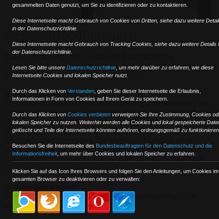
gesammelten Daten genutzt, um Sie zu identifizieren oder zu kontaktieren.
Diese Internetseite macht Gebrauch von Cookies von Dritten, siehe dazu weitere Detai
in der Datenschutzrichtlinie.
Geschäftsbedingungen
Diese Internetseite macht Gebrauch von Tracking Cookies, siehe dazu weitere Details 
der Datenschutzrichtlinie.
1. Beauftragung eines weiteren Frachtführers
Der Möbelspediteur kann einen weiteren Frachtführer zur
Lesen Sie bitte unsere
Datenschutzrichtlinie
, um mehr darüber zu erfahren, wie diese
Durchführung des Umzugs heranziehen.
Internetseite Cookies und lokalen Speicher nutzt.
Durch das Klicken von
Verstanden
,
geben Sie dieser Internetseite die Erlaubnis,
2. Zusatzleistungen
Informationen in Form von Cookies auf Ihrem Gerät zu speichern.
Der Möbelspediteur führt unter Wahrung des Interesses des
Absenders seine Verpflichtungen mit der verkehrsüblichen
Durch das Klicken von
Cookies verbieten
verweigern Sie Ihre Zustimmung, Cookies od
Sorgfalt eines ordentlichen Möbelspediteurs gegen
lokalen Speicher zu nutzen. Weiterhin werden alle Cookies und lokal gespeicherte Date
Bezahlung des vereinbarten Entgelts aus. Zusätzlich zu
gelöscht und Teile der Internetseite könnten aufhören, ordnungsgemäß zu funktionieren
bezahlen sind besondere, bei Vertragsabschluss nicht
Besuchen Sie die Internetseite des
Bundesbeauftragten für den Datenschutz und die
vorhersehbare Leistungen und Aufwendungen. Gleiches
Informationsfreiheit
, um mehr über Cookies und lokalen Speicher zu erfahren.
gilt, wenn der Leistungsumfang durch den Absender nach
Vertragsabschluss erweitert wird.
Klicken Sie auf das Icon Ihres Browsers und folgen Sie den Anleitungen, um Cookies im
gesamten Browser zu deaktivieren oder zu verwalten:
3. Sammeltransport
Der Umzug darf auch im Sammeltransport durchgeführt
werden.