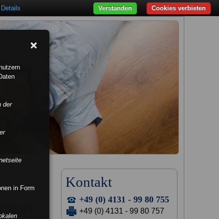
Details
Verstanden
Cookies verbieten
nutzern
Daten
n der
er
netseite
Kontakt
ionen in Form
+49 (0) 4131 - 99 80 755
rfekten
+49 (0) 4131 - 99 80 757
okalen