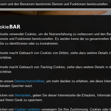
ssern und den Benutzern bestimmte Dienste und Funktionen bereitzustellen.
etseite verwendet Cookies, um die Nutzererfahrung zu verbessern und den Be
enste und Funktionen bereitzustellen. Es werden keine der so gesammelten 
ie zu identifizieren oder zu kontaktieren.
etseite macht Gebrauch von Cookies von Dritten, siehe dazu weitere Details i
chtlinie.
etseite macht Gebrauch von Tracking Cookies, siehe dazu weitere Details in d
chtlinie.
tte unsere
Datenschutzrichtlinie
, um mehr darüber zu erfahren, wie diese Inter
lokalen Speicher nutzt.
re und Preisliste
licken von
Verstanden
,
geben Sie dieser Internetseite die Erlaubnis, Informat
auf Ihrem Gerät zu speichern.
den Sie alle nötigen Formulare für Ihren pe
licken von
Cookies verbieten
verweigern Sie Ihre Zustimmung, Cookies oder l