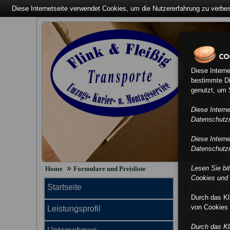
Diese Internetseite verwendet Cookies, um die Nutzererfahrung zu verbe
Diese Intern
bestimmte Di
genutzt, um S
Diese Intern
Datenschutzri
Diese Intern
Datenschutzri
»
Lesen Sie bi
Home
Formulare und Preisliste
Cookies und 
Formula
Startseite
Durch das K
von Cookies 
Leistungsprofil
Hier fin
Durch das K