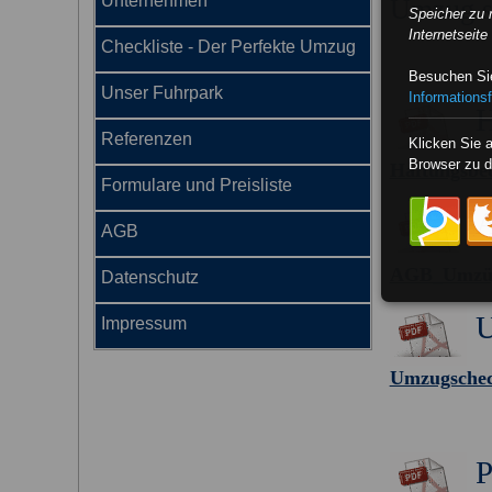
Unternehmen
Umzug so
Speicher zu 
Internetseit
Checkliste - Der Perfekte Umzug
Besuchen Sie
Unser Fuhrpark
Informationsf
H
Referenzen
Klicken Sie 
Browser zu d
Haftungsbe
Formulare und Preisliste
AGB
AGB_Umzü
Datenschutz
U
Impressum
Umzugschec
P