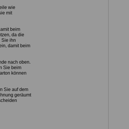
eile wie
ie mit
damit beim
tzen, da die
 Sie ihn
ein, damit beim
ände nach oben.
en Sie beim
Karton können
en Sie auf dem
Wohnung geräumt
tscheiden