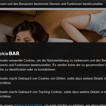
ssern und den Benutzern bestimmte Dienste und Funktionen bereitzustellen.
etseite verwendet Cookies, um die Nutzererfahrung zu verbessern und den Be
enste und Funktionen bereitzustellen. Es werden keine der so gesammelten 
ie zu identifizieren oder zu kontaktieren.
etseite macht Gebrauch von Cookies von Dritten, siehe dazu weitere Details i
chtlinie.
iste - Der Perfekte Umzug
etseite macht Gebrauch von Tracking Cookies, siehe dazu weitere Details in d
chtlinie.
ung
tte unsere
Datenschutzrichtlinie
, um mehr darüber zu erfahren, wie diese Inter