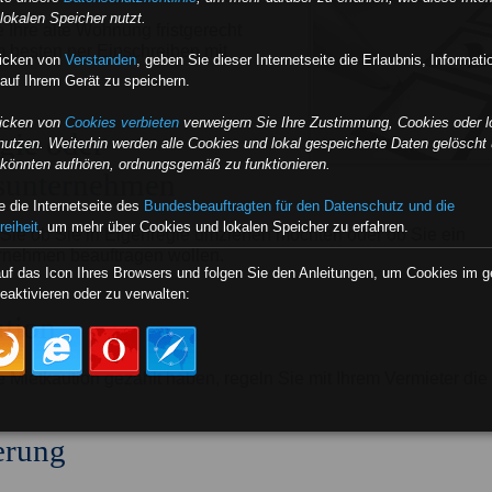
lokalen Speicher nutzt.
 Ihre alte Wohnung fristgerecht
am besten per Einschreiben mit
licken von
Verstanden
,
geben Sie dieser Internetseite die Erlaubnis, Informat
auf Ihrem Gerät zu speichern.
licken von
Cookies verbieten
verweigern Sie Ihre Zustimmung, Cookies oder l
gie oder
nutzen. Weiterhin werden alle Cookies und lokal gespeicherte Daten gelöscht 
e könnten aufhören, ordnungsgemäß zu funktionieren.
unternehmen
 die Internetseite des
Bundesbeauftragten für den Datenschutz und die
reiheit
, um mehr über Cookies und lokalen Speicher zu erfahren.
Sie ob Sie in Eigenregie umziehen möchten oder ob Sie ein
nehmen beauftragen wollen.
auf das Icon Ihres Browsers und folgen Sie den Anleitungen, um Cookies im 
eaktivieren oder zu verwalten:
tion
e Mietkaution gezahlt haben, regeln Sie mit Ihrem Vermieter di
erung