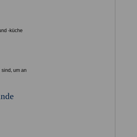
und -küche
n sind, um an
ände