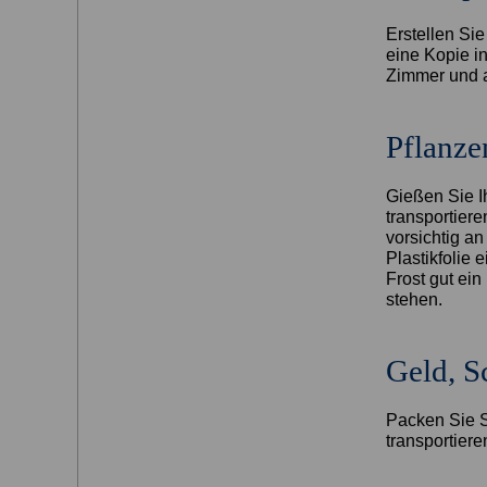
Erstellen Si
eine Kopie i
Zimmer und a
Pflanze
Gießen Sie I
transportier
vorsichtig a
Plastikfolie
Frost gut ein
stehen.
Geld, S
Packen Sie S
transportier