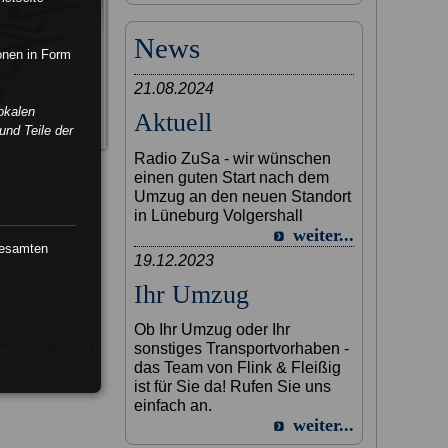
News
ionen in Form
21.08.2024
okalen
Aktuell
und Teile der
Radio ZuSa - wir wünschen
einen guten Start nach dem
Umzug an den neuen Standort
in Lüneburg Volgershall
weiter...
gesamten
19.12.2023
Ihr Umzug
Ob Ihr Umzug oder Ihr
e Rückzahlung.
sonstiges Transportvorhaben -
das Team von Flink & Fleißig
ist für Sie da! Rufen Sie uns
einfach an.
weiter...