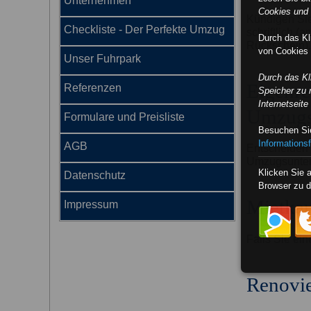
Unternehmen
Cookies und 
Kündigen Sie
Checkliste - Der Perfekte Umzug
schriftlich (
Durch das K
Rückschein).
von Cookies 
Unser Fuhrpark
Durch das K
Eigenre
Referenzen
Speicher zu 
Internetseit
Umzugs
Formulare und Preisliste
Besuchen Sie
Informationsf
AGB
Entscheiden 
Umzugsunter
Klicken Sie 
Datenschutz
Browser zu d
Mietkau
Impressum
Falls Sie ein
Renovi