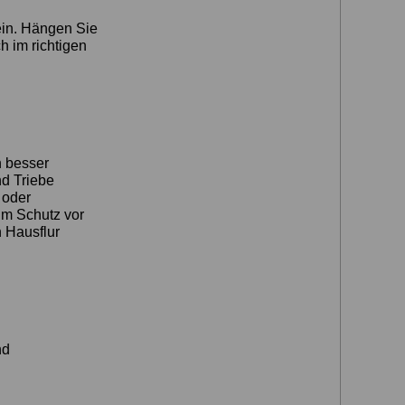
ein. Hängen Sie
 im richtigen
h besser
nd Triebe
 oder
um Schutz vor
n Hausflur
nd