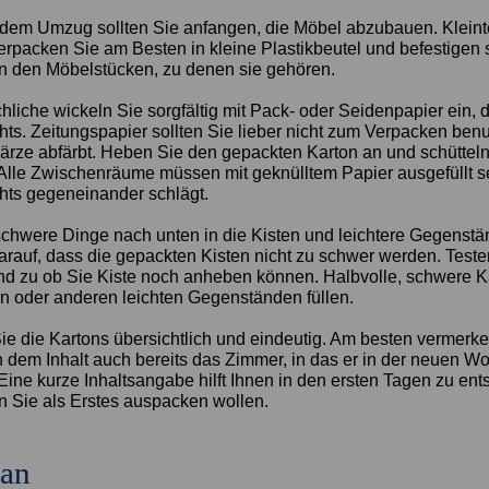
 dem Umzug sollten Sie anfangen, die Möbel abzubauen. Kleint
rpacken Sie am Besten in kleine Plastikbeutel und befestigen s
 den Möbelstücken, zu denen sie gehören.
hliche wickeln Sie sorgfältig mit Pack- oder Seidenpapier ein, 
hts. Zeitungspapier sollten Sie lieber nicht zum Verpacken benu
rze abfärbt. Heben Sie den gepackten Karton an und schütteln
. Alle Zwischenräume müssen mit geknülltem Papier ausgefüllt s
chts gegeneinander schlägt.
chwere Dinge nach unten in die Kisten und leichtere Gegenst
arauf, dass die gepackten Kisten nicht zu schwer werden. Test
d zu ob Sie Kiste noch anheben können. Halbvolle, schwere 
en oder anderen leichten Gegenständen füllen.
Sie die Kartons übersichtlich und eindeutig. Am besten vermerk
 dem Inhalt auch bereits das Zimmer, in das er in der neuen 
Eine kurze Inhaltsangabe hilft Ihnen in den ersten Tagen zu en
n Sie als Erstes auspacken wollen.
an