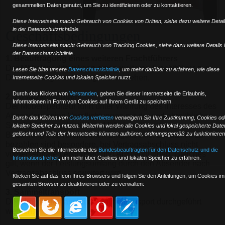
gesammelten Daten genutzt, um Sie zu identifizieren oder zu kontaktieren.
Diese Internetseite macht Gebrauch von Cookies von Dritten, siehe dazu weitere Detai
in der Datenschutzrichtlinie.
Geschäftsbedingungen
Diese Internetseite macht Gebrauch von Tracking Cookies, siehe dazu weitere Details 
der Datenschutzrichtlinie.
1. Beauftragung eines weiteren Frachtführers
Der Möbelspediteur kann einen weiteren Frachtführer zur
Lesen Sie bitte unsere
Datenschutzrichtlinie
, um mehr darüber zu erfahren, wie diese
Durchführung des Umzugs heranziehen.
Internetseite Cookies und lokalen Speicher nutzt.
Durch das Klicken von
Verstanden
,
geben Sie dieser Internetseite die Erlaubnis,
2. Zusatzleistungen
Informationen in Form von Cookies auf Ihrem Gerät zu speichern.
Der Möbelspediteur führt unter Wahrung des Interesses des
Absenders seine Verpflichtungen mit der verkehrsüblichen
Durch das Klicken von
Cookies verbieten
verweigern Sie Ihre Zustimmung, Cookies od
Sorgfalt eines ordentlichen Möbelspediteurs gegen
lokalen Speicher zu nutzen. Weiterhin werden alle Cookies und lokal gespeicherte Date
Bezahlung des vereinbarten Entgelts aus. Zusätzlich zu
gelöscht und Teile der Internetseite könnten aufhören, ordnungsgemäß zu funktionieren
bezahlen sind besondere, bei Vertragsabschluss nicht
Besuchen Sie die Internetseite des
Bundesbeauftragten für den Datenschutz und die
vorhersehbare Leistungen und Aufwendungen. Gleiches
Informationsfreiheit
, um mehr über Cookies und lokalen Speicher zu erfahren.
gilt, wenn der Leistungsumfang durch den Absender nach
Vertragsabschluss erweitert wird.
Klicken Sie auf das Icon Ihres Browsers und folgen Sie den Anleitungen, um Cookies im
gesamten Browser zu deaktivieren oder zu verwalten:
3. Sammeltransport
Der Umzug darf auch im Sammeltransport durchgeführt
werden.