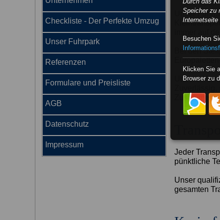
Unternehmen
Durch das K
Speicher zu 
Unser Fuhrpa
Internetseit
Checkliste - Der Perfekte Umzug
Kleintranspor
immer auf de
Besuchen Sie
Unser Fuhrpark
Informationsf
Bei den Stell
Europaletten
Referenzen
Klicken Sie 
Browser zu d
Unsere Maxim
Formulare und Preisliste
Zuverlässig, 
Zusammenarb
AGB
Datenschutz
Transpo
Impressum
Jeder Transpo
pünktliche T
Unser qualifi
gesamten Tra