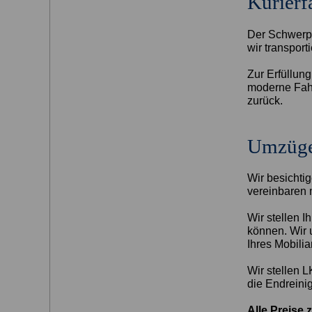
Kurierf
Der Schwerpu
wir transport
Zur Erfüllung
moderne Fahr
zurück.
Umzüg
Wir besichti
vereinbaren 
Wir stellen 
können. Wir 
Ihres Mobilia
Wir stellen L
die Endreini
Alle Preise 