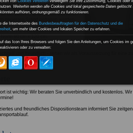
licken von
Cookies verbieten
verweigern Sie Ihre Zustimmung, Cookies oder l
nutzen. Weiterhin werden alle Cookies und lokal gespeicherte Daten gelöscht 
rk umfasst über 5 Fahrzeuge vom
e könnten aufhören, ordnungsgemäß zu funktionieren.
ter bis zum 7.5 to LKW, die technisch
m neuesten Stand gehalten werden.
 die Internetseite des
Bundesbeauftragten für den Datenschutz und die
reiheit
, um mehr über Cookies und lokalen Speicher zu erfahren.
plätzen handelt es sich um die
-Norm 80 cm x 120 cm.
auf das Icon Ihres Browsers und folgen Sie den Anleitungen, um Cookies im 
eaktivieren oder zu verwalten:
e lautet...
schnell und freundlich - sehen wir als Voraussetzung für eine z
eit.
rte
rt ist wichtig: Wir beraten Sie unverbindlich und kostenlos. Wi
ermine!
ziertes und freundliches Dispositionsteam informiert Sie zeitge
nsportablauf.