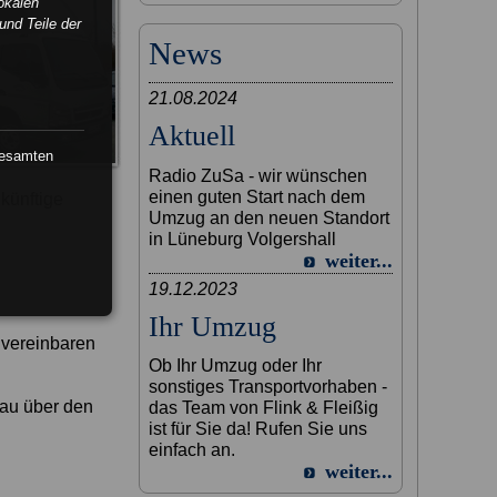
okalen
und Teile der
News
21.08.2024
Aktuell
gesamten
Radio ZuSa - wir wünschen
einen guten Start nach dem
ukünftige
Umzug an den neuen Standort
in Lüneburg Volgershall
weiter...
19.12.2023
Ihr Umzug
r vereinbaren
Ob Ihr Umzug oder Ihr
sonstiges Transportvorhaben -
nau über den
das Team von Flink & Fleißig
ist für Sie da! Rufen Sie uns
einfach an.
weiter...