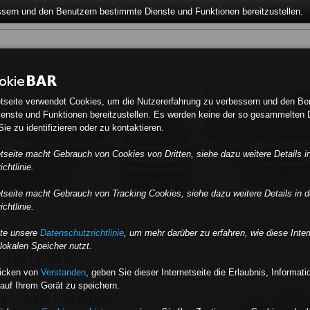
ssern und den Benutzern bestimmte Dienste und Funktionen bereitzustellen.
etseite verwendet Cookies, um die Nutzererfahrung zu verbessern und den Be
enste und Funktionen bereitzustellen. Es werden keine der so gesammelten 
ie zu identifizieren oder zu kontaktieren.
etseite macht Gebrauch von Cookies von Dritten, siehe dazu weitere Details i
chtlinie.
etseite macht Gebrauch von Tracking Cookies, siehe dazu weitere Details in d
chtlinie.
tte unsere
Datenschutzrichtlinie
, um mehr darüber zu erfahren, wie diese Inter
lokalen Speicher nutzt.
Fuhrpark
licken von
Verstanden
,
geben Sie dieser Internetseite die Erlaubnis, Informat
auf Ihrem Gerät zu speichern.
t - egal wohin!