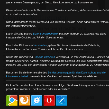
gesammelten Daten genutzt, um Sie zu identifizieren oder zu kontaktieren.
Diese Internetseite macht Gebrauch von Cookies von Dritten, siehe dazu weitere Detai
in der Datenschutzrichtlinie.
Geschäftsbedingungen
Diese Internetseite macht Gebrauch von Tracking Cookies, siehe dazu weitere Details 
der Datenschutzrichtlinie.
1. Beauftragung eines weiteren Frachtführers
Der Möbelspediteur kann einen weiteren Frachtführer zur
Lesen Sie bitte unsere
Datenschutzrichtlinie
, um mehr darüber zu erfahren, wie diese
Durchführung des Umzugs heranziehen.
Internetseite Cookies und lokalen Speicher nutzt.
Durch das Klicken von
Verstanden
,
geben Sie dieser Internetseite die Erlaubnis,
2. Zusatzleistungen
Informationen in Form von Cookies auf Ihrem Gerät zu speichern.
Der Möbelspediteur führt unter Wahrung des Interesses des
Absenders seine Verpflichtungen mit der verkehrsüblichen
Durch das Klicken von
Cookies verbieten
verweigern Sie Ihre Zustimmung, Cookies od
Sorgfalt eines ordentlichen Möbelspediteurs gegen
lokalen Speicher zu nutzen. Weiterhin werden alle Cookies und lokal gespeicherte Date
Bezahlung des vereinbarten Entgelts aus. Zusätzlich zu
gelöscht und Teile der Internetseite könnten aufhören, ordnungsgemäß zu funktionieren
bezahlen sind besondere, bei Vertragsabschluss nicht
Besuchen Sie die Internetseite des
Bundesbeauftragten für den Datenschutz und die
vorhersehbare Leistungen und Aufwendungen. Gleiches
Informationsfreiheit
, um mehr über Cookies und lokalen Speicher zu erfahren.
gilt, wenn der Leistungsumfang durch den Absender nach
Vertragsabschluss erweitert wird.
Klicken Sie auf das Icon Ihres Browsers und folgen Sie den Anleitungen, um Cookies im
gesamten Browser zu deaktivieren oder zu verwalten:
3. Sammeltransport
Der Umzug darf auch im Sammeltransport durchgeführt
werden.