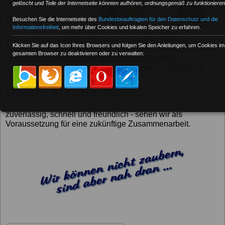
gelöscht und Teile der Internetseite könnten aufhören, ordnungsgemäß zu funktionieren
auch Sie...
Besuchen Sie die Internetseite des
Bundesbeauftragten für den Datenschutz und die
Informationsfreiheit
, um mehr über Cookies und lokalen Speicher zu erfahren.
von unserem Speditionen-Service, der Flexibilität und
Klicken Sie auf das Icon Ihres Browsers und folgen Sie den Anleitungen, um Cookies im
Erfahrung bei der Abwicklung Ihrer eiligen Sendung. Gerne
gesamten Browser zu deaktivieren oder zu verwalten:
unterbreiten wir Ihnen ein individuelles Angebot.
Unser Kundendienst steht Ihnen jederzeit zur Verfügung.
Unsere Maxime lautet...
zuverlässig, schnell und freundlich - sehen wir als
Voraussetzung für eine zukünftige Zusammenarbeit.