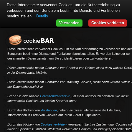
Diese Internetseite verwendet Cookies, um die Nutzererfahrung zu
verbessern und den Benutzern bestimmte Dienste und Funktionen
bereitzustellen.
Details
Verstanden
Cookies verbieten
Diese Internetseite verwendet Cookies, um die Nutzererfahrung zu verbessern und de
Benutzern bestimmte Dienste und Funktionen bereitzustellen. Es werden keine der so
gesammelten Daten genutzt, um Sie zu identifizieren oder zu kontaktieren.
Home
Diese Internetseite macht Gebrauch von Cookies von Dritten, siehe dazu weitere Detai
≡
in der Datenschutzrichtlinie.
Wir bieten Ihnen ...
Diese Internetseite macht Gebrauch von Tracking Cookies, siehe dazu weitere Details 
der Datenschutzrichtlinie.
Von der
Lesen Sie bitte unsere
Datenschutzrichtlinie
, um mehr darüber zu erfahren, wie diese
bundesweiten
Internetseite Cookies und lokalen Speicher nutzt.
Auslieferung bis
Durch das Klicken von
Verstanden
,
geben Sie dieser Internetseite die Erlaubnis,
zur europaweiten
Informationen in Form von Cookies auf Ihrem Gerät zu speichern.
Sonderfahrt.
Durch das Klicken von
Cookies verbieten
verweigern Sie Ihre Zustimmung, Cookies od
Profitieren
lokalen Speicher zu nutzen. Weiterhin werden alle Cookies und lokal gespeicherte Date