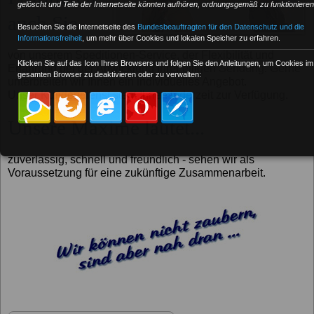
gelöscht und Teile der Internetseite könnten aufhören, ordnungsgemäß zu funktionieren
auch Sie...
Besuchen Sie die Internetseite des
Bundesbeauftragten für den Datenschutz und die
Informationsfreiheit
, um mehr über Cookies und lokalen Speicher zu erfahren.
von unserem Speditionen-Service, der Flexibilität und
Klicken Sie auf das Icon Ihres Browsers und folgen Sie den Anleitungen, um Cookies im
Erfahrung bei der Abwicklung Ihrer eiligen Sendung. Gerne
gesamten Browser zu deaktivieren oder zu verwalten:
unterbreiten wir Ihnen ein individuelles Angebot.
Unser Kundendienst steht Ihnen jederzeit zur Verfügung.
Unsere Maxime lautet...
zuverlässig, schnell und freundlich - sehen wir als
Voraussetzung für eine zukünftige Zusammenarbeit.