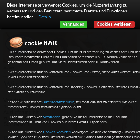
Diese Internetseite verwendet Cookies, um die Nutzererfahrung zu
verbessern und den Benutzern bestimmte Dienste und Funktionen
bereitzustellen.
Details
Verstanden
Cookies verbieten
Diese Internetseite verwendet Cookies, um die Nutzererfahrung zu verbessern und de
Benutzern bestimmte Dienste und Funktionen bereitzustellen. Es werden keine der so
gesammelten Daten genutzt, um Sie zu identifizieren oder zu kontaktieren.
Home
Diese Internetseite macht Gebrauch von Cookies von Dritten, siehe dazu weitere Detai
≡
in der Datenschutzrichtlinie.
Wir bieten Ihnen ...
Diese Internetseite macht Gebrauch von Tracking Cookies, siehe dazu weitere Details 
der Datenschutzrichtlinie.
Von der
Lesen Sie bitte unsere
Datenschutzrichtlinie
, um mehr darüber zu erfahren, wie diese
bundesweiten
Internetseite Cookies und lokalen Speicher nutzt.
Auslieferung bis
Durch das Klicken von
Verstanden
,
geben Sie dieser Internetseite die Erlaubnis,
zur europaweiten
Informationen in Form von Cookies auf Ihrem Gerät zu speichern.
Sonderfahrt.
Durch das Klicken von
Cookies verbieten
verweigern Sie Ihre Zustimmung, Cookies od
Profitieren
lokalen Speicher zu nutzen. Weiterhin werden alle Cookies und lokal gespeicherte Date