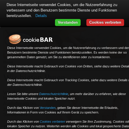
Diese Internetseite verwendet Cookies, um die Nutzererfahrung zu
verbessern und den Benutzern bestimmte Dienste und Funktionen
bereitzustellen.
Details
Verstanden
Cookies verbieten
Diese Internetseite verwendet Cookies, um die Nutzererfahrung zu verbessern und de
Benutzern bestimmte Dienste und Funktionen bereitzustellen. Es werden keine der so
gesammelten Daten genutzt, um Sie zu identifizieren oder zu kontaktieren.
Home
Diese Internetseite macht Gebrauch von Cookies von Dritten, siehe dazu weitere Detai
≡
in der Datenschutzrichtlinie.
Wir bieten Ihnen ...
Diese Internetseite macht Gebrauch von Tracking Cookies, siehe dazu weitere Details 
der Datenschutzrichtlinie.
Von der
Lesen Sie bitte unsere
Datenschutzrichtlinie
, um mehr darüber zu erfahren, wie diese
bundesweiten
Internetseite Cookies und lokalen Speicher nutzt.
Auslieferung bis
Durch das Klicken von
Verstanden
,
geben Sie dieser Internetseite die Erlaubnis,
zur europaweiten
Informationen in Form von Cookies auf Ihrem Gerät zu speichern.
Sonderfahrt.
Durch das Klicken von
Cookies verbieten
verweigern Sie Ihre Zustimmung, Cookies od
Profitieren
lokalen Speicher zu nutzen. Weiterhin werden alle Cookies und lokal gespeicherte Date