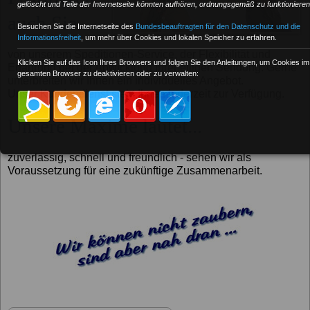
gelöscht und Teile der Internetseite könnten aufhören, ordnungsgemäß zu funktionieren
auch Sie...
Besuchen Sie die Internetseite des
Bundesbeauftragten für den Datenschutz und die
Informationsfreiheit
, um mehr über Cookies und lokalen Speicher zu erfahren.
von unserem Speditionen-Service, der Flexibilität und
Klicken Sie auf das Icon Ihres Browsers und folgen Sie den Anleitungen, um Cookies im
Erfahrung bei der Abwicklung Ihrer eiligen Sendung. Gerne
gesamten Browser zu deaktivieren oder zu verwalten:
unterbreiten wir Ihnen ein individuelles Angebot.
Unser Kundendienst steht Ihnen jederzeit zur Verfügung.
Unsere Maxime lautet...
zuverlässig, schnell und freundlich - sehen wir als
Voraussetzung für eine zukünftige Zusammenarbeit.