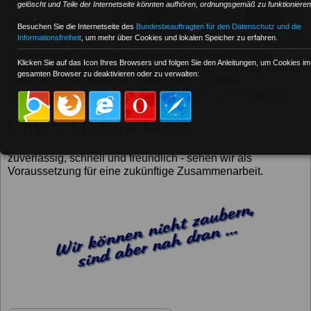
gelöscht und Teile der Internetseite könnten aufhören, ordnungsgemäß zu funktionieren
auch Sie...
Besuchen Sie die Internetseite des
Bundesbeauftragten für den Datenschutz und die
Informationsfreiheit
, um mehr über Cookies und lokalen Speicher zu erfahren.
von unserem Speditionen-Service, der Flexibilität und
Klicken Sie auf das Icon Ihres Browsers und folgen Sie den Anleitungen, um Cookies im
Erfahrung bei der Abwicklung Ihrer eiligen Sendung. Gerne
gesamten Browser zu deaktivieren oder zu verwalten:
unterbreiten wir Ihnen ein individuelles Angebot.
Unser Kundendienst steht Ihnen jederzeit zur Verfügung.
Unsere Maxime lautet...
zuverlässig, schnell und freundlich - sehen wir als
Voraussetzung für eine zukünftige Zusammenarbeit.