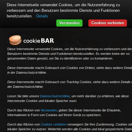
Diese Internetseite verwendet Cookies, um die Nutzererfahrung zu
verbessern und den Benutzern bestimmte Dienste und Funktionen
bereitzustellen.
Details
Verstanden
Cookies verbieten
Diese Internetseite verwendet Cookies, um die Nutzererfahrung zu verbessern und de
Benutzern bestimmte Dienste und Funktionen bereitzustellen. Es werden keine der so
gesammelten Daten genutzt, um Sie zu identifizieren oder zu kontaktieren.
Home
Diese Internetseite macht Gebrauch von Cookies von Dritten, siehe dazu weitere Detai
≡
in der Datenschutzrichtlinie.
Wir bieten Ihnen ...
Diese Internetseite macht Gebrauch von Tracking Cookies, siehe dazu weitere Details 
der Datenschutzrichtlinie.
Von der
Lesen Sie bitte unsere
Datenschutzrichtlinie
, um mehr darüber zu erfahren, wie diese
bundesweiten
Internetseite Cookies und lokalen Speicher nutzt.
Auslieferung bis
Durch das Klicken von
Verstanden
,
geben Sie dieser Internetseite die Erlaubnis,
zur europaweiten
Informationen in Form von Cookies auf Ihrem Gerät zu speichern.
Sonderfahrt.
Durch das Klicken von
Cookies verbieten
verweigern Sie Ihre Zustimmung, Cookies od
Profitieren
lokalen Speicher zu nutzen. Weiterhin werden alle Cookies und lokal gespeicherte Date