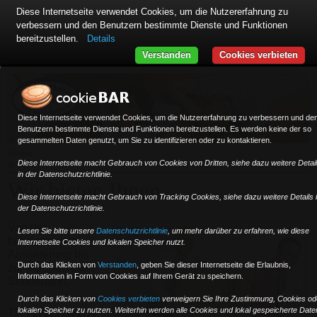
Diese Internetseite verwendet Cookies, um die Nutzererfahrung zu
verbessern und den Benutzern bestimmte Dienste und Funktionen
bereitzustellen.
Details
Verstanden
Cookies verbieten
Diese Internetseite verwendet Cookies, um die Nutzererfahrung zu verbessern und de
Benutzern bestimmte Dienste und Funktionen bereitzustellen. Es werden keine der so
gesammelten Daten genutzt, um Sie zu identifizieren oder zu kontaktieren.
Home
Diese Internetseite macht Gebrauch von Cookies von Dritten, siehe dazu weitere Detai
≡
in der Datenschutzrichtlinie.
Wir bieten Ihnen ...
Diese Internetseite macht Gebrauch von Tracking Cookies, siehe dazu weitere Details 
der Datenschutzrichtlinie.
Von der
Lesen Sie bitte unsere
Datenschutzrichtlinie
, um mehr darüber zu erfahren, wie diese
bundesweiten
Internetseite Cookies und lokalen Speicher nutzt.
Auslieferung bis
Durch das Klicken von
Verstanden
,
geben Sie dieser Internetseite die Erlaubnis,
zur europaweiten
Informationen in Form von Cookies auf Ihrem Gerät zu speichern.
Sonderfahrt.
Durch das Klicken von
Cookies verbieten
verweigern Sie Ihre Zustimmung, Cookies od
Profitieren
lokalen Speicher zu nutzen. Weiterhin werden alle Cookies und lokal gespeicherte Date