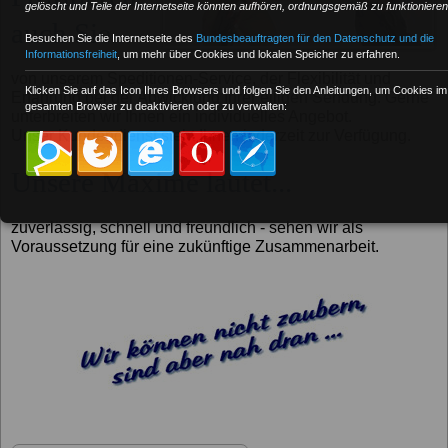
gelöscht und Teile der Internetseite könnten aufhören, ordnungsgemäß zu funktionieren
auch Sie...
Besuchen Sie die Internetseite des
Bundesbeauftragten für den Datenschutz und die
Informationsfreiheit
, um mehr über Cookies und lokalen Speicher zu erfahren.
von unserem Speditionen-Service, der Flexibilität und
Klicken Sie auf das Icon Ihres Browsers und folgen Sie den Anleitungen, um Cookies im
Erfahrung bei der Abwicklung Ihrer eiligen Sendung. Gerne
gesamten Browser zu deaktivieren oder zu verwalten:
unterbreiten wir Ihnen ein individuelles Angebot.
Unser Kundendienst steht Ihnen jederzeit zur Verfügung.
Unsere Maxime lautet...
zuverlässig, schnell und freundlich - sehen wir als
Voraussetzung für eine zukünftige Zusammenarbeit.