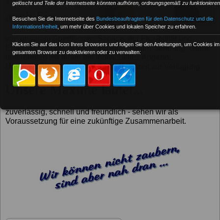
gelöscht und Teile der Internetseite könnten aufhören, ordnungsgemäß zu funktionieren
auch Sie...
Besuchen Sie die Internetseite des
Bundesbeauftragten für den Datenschutz und die
Informationsfreiheit
, um mehr über Cookies und lokalen Speicher zu erfahren.
von unserem Speditionen-Service, der Flexibilität und
Klicken Sie auf das Icon Ihres Browsers und folgen Sie den Anleitungen, um Cookies im
Erfahrung bei der Abwicklung Ihrer eiligen Sendung. Gerne
gesamten Browser zu deaktivieren oder zu verwalten:
unterbreiten wir Ihnen ein individuelles Angebot.
Unser Kundendienst steht Ihnen jederzeit zur Verfügung.
Unsere Maxime lautet...
zuverlässig, schnell und freundlich - sehen wir als
Voraussetzung für eine zukünftige Zusammenarbeit.