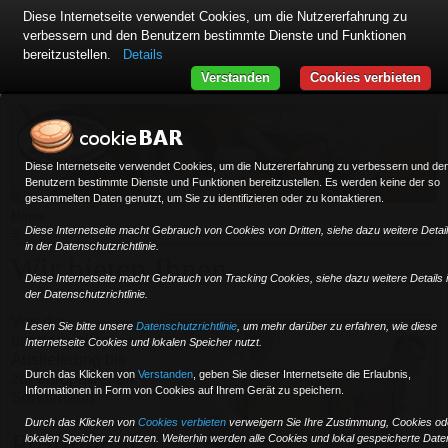
Diese Internetseite verwendet Cookies, um die Nutzererfahrung zu
verbessern und den Benutzern bestimmte Dienste und Funktionen
bereitzustellen.
Details
Verstanden
Cookies verbieten
Diese Internetseite verwendet Cookies, um die Nutzererfahrung zu verbessern und de
Benutzern bestimmte Dienste und Funktionen bereitzustellen. Es werden keine der so
gesammelten Daten genutzt, um Sie zu identifizieren oder zu kontaktieren.
Home
Diese Internetseite macht Gebrauch von Cookies von Dritten, siehe dazu weitere Detai
≡
in der Datenschutzrichtlinie.
Wir bieten Ihnen ...
Diese Internetseite macht Gebrauch von Tracking Cookies, siehe dazu weitere Details 
der Datenschutzrichtlinie.
Von der
Lesen Sie bitte unsere
Datenschutzrichtlinie
, um mehr darüber zu erfahren, wie diese
bundesweiten
Internetseite Cookies und lokalen Speicher nutzt.
Auslieferung bis
Durch das Klicken von
Verstanden
,
geben Sie dieser Internetseite die Erlaubnis,
zur europaweiten
Informationen in Form von Cookies auf Ihrem Gerät zu speichern.
Sonderfahrt.
Durch das Klicken von
Cookies verbieten
verweigern Sie Ihre Zustimmung, Cookies od
Profitieren
lokalen Speicher zu nutzen. Weiterhin werden alle Cookies und lokal gespeicherte Date