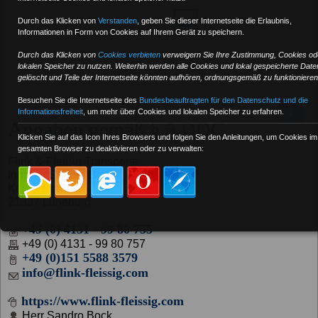
Durch das Klicken von
Verstanden
,
geben Sie dieser Internetseite die Erlaubnis,
Informationen in Form von Cookies auf Ihrem Gerät zu speichern.
Durch das Klicken von
Cookies verbieten
verweigern Sie Ihre Zustimmung, Cookies od
lokalen Speicher zu nutzen. Weiterhin werden alle Cookies und lokal gespeicherte Date
gelöscht und Teile der Internetseite könnten aufhören, ordnungsgemäß zu funktionieren
Besuchen Sie die Internetseite des
Bundesbeauftragten für den Datenschutz und die
i
Informationsfreiheit
, um mehr über Cookies und lokalen Speicher zu erfahren.
Angaben gemäß § 5 DDG
Klicken Sie auf das Icon Ihres Browsers und folgen Sie den Anleitungen, um Cookies im
gesamten Browser zu deaktivieren oder zu verwalten:
Flink & Fleißig Transporte
Inhaber Sandro Bock
Keplerstraße 2
21337 Lüneburg
+49 (0) 4131 - 99 80 755
+49 (0) 4131 - 99 80 757
+49 (0)151 5588 3579
info@flink-fleissig.com
https://www.flink-fleissig.com
Herr Sandro Bock