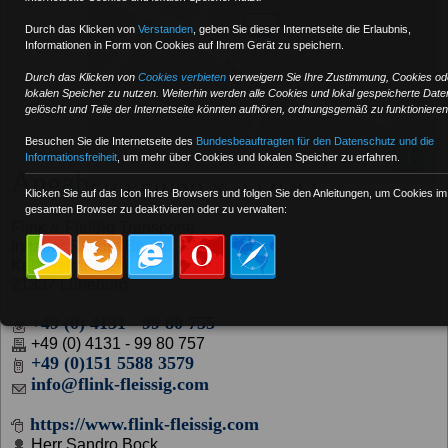
Durch das Klicken von
Verstanden
,
geben Sie dieser Internetseite die Erlaubnis,
Informationen in Form von Cookies auf Ihrem Gerät zu speichern.
Durch das Klicken von
Cookies verbieten
verweigern Sie Ihre Zustimmung, Cookies od
lokalen Speicher zu nutzen. Weiterhin werden alle Cookies und lokal gespeicherte Date
gelöscht und Teile der Internetseite könnten aufhören, ordnungsgemäß zu funktionieren
Besuchen Sie die Internetseite des
Bundesbeauftragten für den Datenschutz und die
i
Informationsfreiheit
, um mehr über Cookies und lokalen Speicher zu erfahren.
Angaben gemäß § 5 DDG
Klicken Sie auf das Icon Ihres Browsers und folgen Sie den Anleitungen, um Cookies im
gesamten Browser zu deaktivieren oder zu verwalten:
Flink & Fleißig Transporte
Inhaber Sandro Bock
Keplerstraße 2
21337 Lüneburg
+49 (0) 4131 - 99 80 755
+49 (0) 4131 - 99 80 757
+49 (0)151 5588 3579
info@flink-fleissig.com
https://www.flink-fleissig.com
Herr Sandro Bock