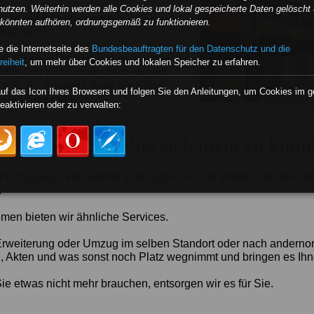
nutzen. Weiterhin werden alle Cookies und lokal gespeicherte Daten gelöscht 
nden gehört Lagerung seit jeher zum
e könnten aufhören, ordnungsgemäß zu funktionieren.
äft dazu.
 die Internetseite des
Bundesbeauftragten für den Datenschutz und die
 ist die neue Wohnung zum Auszug
reiheit
, um mehr über Cookies und lokalen Speicher zu erfahren.
ehbar und nicht immer bedeutet ein
 z. B. ins Ausland, dass auch das
auf das Icon Ihres Browsers und folgen Sie den Anleitungen, um Cookies im 
rsten Step mitgeht.
eaktivieren oder zu verwalten:
 das brauchen Sie sich nicht zu küm
hr Umzugsgut erst einmal aufs Lager und Sie fordern auf Abruf a
.
men bieten wir ähnliche Services.
weiterung oder Umzug im selben Standort oder nach andernort
l, Akten und was sonst noch Platz wegnimmt und bringen es Ihn
ie etwas nicht mehr brauchen, entsorgen wir es für Sie.