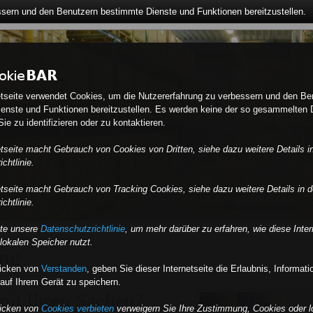
ssern und den Benutzern bestimmte Dienste und Funktionen bereitzustellen.
etseite verwendet Cookies, um die Nutzererfahrung zu verbessern und den Be
enste und Funktionen bereitzustellen. Es werden keine der so gesammelten 
ie zu identifizieren oder zu kontaktieren.
etseite macht Gebrauch von Cookies von Dritten, siehe dazu weitere Details i
chtlinie.
etseite macht Gebrauch von Tracking Cookies, siehe dazu weitere Details in d
chtlinie.
tte unsere
Datenschutzrichtlinie
, um mehr darüber zu erfahren, wie diese Inter
lokalen Speicher nutzt.
ng
licken von
Verstanden
,
geben Sie dieser Internetseite die Erlaubnis, Informat
auf Ihrem Gerät zu speichern.
it Ihren Sachen?
licken von
Cookies verbieten
verweigern Sie Ihre Zustimmung, Cookies oder l