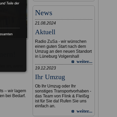
und Teile der
News
21.08.2024
Aktuell
gesamten
Radio ZuSa - wir wünschen
einen guten Start nach dem
Umzug an den neuen Standort
mern!
in Lüneburg Volgershall
weiter...
lles an, wenn
19.12.2023
Ihr Umzug
Ob Ihr Umzug oder Ihr
s – wir lagern
sonstiges Transportvorhaben -
en bei Bedarf.
das Team von Flink & Fleißig
ist für Sie da! Rufen Sie uns
einfach an.
weiter...