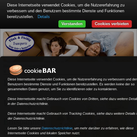
Diese Internetseite verwendet Cookies, um die Nutzererfahrung zu
verbessern und den Benutzern bestimmte Dienste und Funktionen
bereitzustellen.
Details
Verstanden
Cookies verbieten
»
Home
Leistungsprofil
≡
Leistungsprofil
Diese Internetseite verwendet Cookies, um die Nutzererfahrung zu verbessern und de
Benutzern bestimmte Dienste und Funktionen bereitzustellen. Es werden keine der so
gesammelten Daten genutzt, um Sie zu identifizieren oder zu kontaktieren.
Diese Internetseite macht Gebrauch von Cookies von Dritten, siehe dazu weitere Detai
Umzüge
in der Datenschutzrichtlinie.
Diese Internetseite macht Gebrauch von Tracking Cookies, siehe dazu weitere Details 
Entspannen
der Datenschutzrichtlinie.
Lesen Sie bitte unsere
Datenschutzrichtlinie
, um mehr darüber zu erfahren, wie diese
Sie sich,
Internetseite Cookies und lokalen Speicher nutzt.