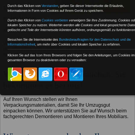
wir
Durch das Klicken von
Verstanden
,
geben Sie dieser Internetseite die Erlaubnis,
Informationen in Form von Cookies auf Ihrem Gerät zu speichern.
erledigen
Durch das Klicken von
Cookies verbieten
verweigern Sie Ihre Zustimmung, Cookies od
lokalen Speicher zu nutzen. Weiterhin werden alle Cookies und lokal gespeicherte Date
das für Sie!
gelöscht und Teile der Internetseite könnten aufhören, ordnungsgemäß zu funktionieren
Besuchen Sie die Internetseite des
Bundesbeauftragten für den Datenschutz und die
Wir besichtigen Ihr Umzugsgut und beraten Sie
Informationsfreiheit
, um mehr über Cookies und lokalen Speicher zu erfahren.
unverbindlich und kostenlos. Wir vereinbaren mit Ihnen
einen Umzugstermin!
Klicken Sie auf das Icon Ihres Browsers und folgen Sie den Anleitungen, um Cookies im
gesamten Browser zu deaktivieren oder zu verwalten:
Was auch immer Sie brauchen, Sie
bekommen es bei uns!
Auf Ihren Wunsch stellen wir Ihnen
Verpackungsmaterialien, damit Sie Ihr Umzugsgut
einpacken können. Wir unterstützen Sie auf Wunsch beim
fachgerechten Demontieren und Montieren Ihres Mobiliars.