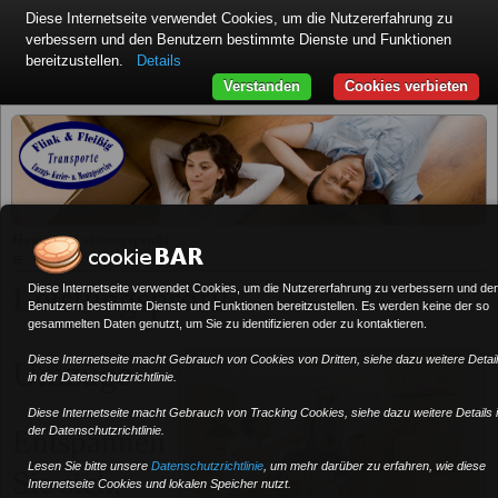
Diese Internetseite verwendet Cookies, um die Nutzererfahrung zu
verbessern und den Benutzern bestimmte Dienste und Funktionen
bereitzustellen.
Details
Verstanden
Cookies verbieten
»
Home
Leistungsprofil
≡
Leistungsprofil
Diese Internetseite verwendet Cookies, um die Nutzererfahrung zu verbessern und de
Benutzern bestimmte Dienste und Funktionen bereitzustellen. Es werden keine der so
gesammelten Daten genutzt, um Sie zu identifizieren oder zu kontaktieren.
Diese Internetseite macht Gebrauch von Cookies von Dritten, siehe dazu weitere Detai
Umzüge
in der Datenschutzrichtlinie.
Diese Internetseite macht Gebrauch von Tracking Cookies, siehe dazu weitere Details 
Entspannen
der Datenschutzrichtlinie.
Lesen Sie bitte unsere
Datenschutzrichtlinie
, um mehr darüber zu erfahren, wie diese
Sie sich,
Internetseite Cookies und lokalen Speicher nutzt.