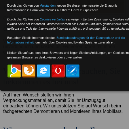
wir
Durch das Klicken von
Verstanden
,
geben Sie dieser Internetseite die Erlaubnis,
Informationen in Form von Cookies auf Ihrem Gerät zu speichern.
erledigen
Durch das Klicken von
Cookies verbieten
verweigern Sie Ihre Zustimmung, Cookies od
lokalen Speicher zu nutzen. Weiterhin werden alle Cookies und lokal gespeicherte Date
das für Sie!
gelöscht und Teile der Internetseite könnten aufhören, ordnungsgemäß zu funktionieren
Besuchen Sie die Internetseite des
Bundesbeauftragten für den Datenschutz und die
Wir besichtigen Ihr Umzugsgut und beraten Sie
Informationsfreiheit
, um mehr über Cookies und lokalen Speicher zu erfahren.
unverbindlich und kostenlos. Wir vereinbaren mit Ihnen
einen Umzugstermin!
Klicken Sie auf das Icon Ihres Browsers und folgen Sie den Anleitungen, um Cookies im
gesamten Browser zu deaktivieren oder zu verwalten:
Was auch immer Sie brauchen, Sie
bekommen es bei uns!
Auf Ihren Wunsch stellen wir Ihnen
Verpackungsmaterialien, damit Sie Ihr Umzugsgut
einpacken können. Wir unterstützen Sie auf Wunsch beim
fachgerechten Demontieren und Montieren Ihres Mobiliars.