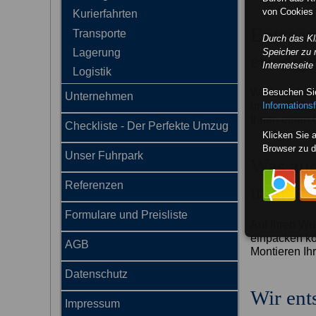
von Cookies 
Kurierfahrten
Entspan
Transporte
Durch das K
Lagerung
Speicher zu 
erledige
Internetseit
Logistik
Besuchen Sie
Wir besichti
Unternehmen
Informationsf
unverbindlic
Ihnen einen
Checkliste - Der Perfekte Umzug
Klicken Sie 
Browser zu d
Unser Fuhrpark
Was auc
Referenzen
uns!
Formulare und Preisliste
Auf Ihren Wu
einpacken kö
AGB
Montieren Ihr
Datenschutz
Wir ent
Impressum