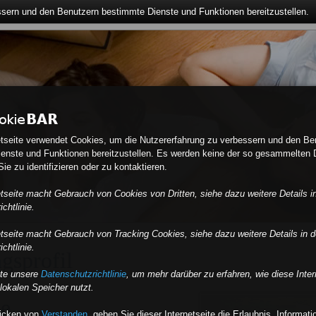
ssern und den Benutzern bestimmte Dienste und Funktionen bereitzustellen.
etseite verwendet Cookies, um die Nutzererfahrung zu verbessern und den Be
enste und Funktionen bereitzustellen. Es werden keine der so gesammelten 
ie zu identifizieren oder zu kontaktieren.
etseite macht Gebrauch von Cookies von Dritten, siehe dazu weitere Details i
chtlinie.
etseite macht Gebrauch von Tracking Cookies, siehe dazu weitere Details in d
chtlinie.
gsprofil
tte unsere
Datenschutzrichtlinie
, um mehr darüber zu erfahren, wie diese Inter
lokalen Speicher nutzt.
e
licken von
Verstanden
,
geben Sie dieser Internetseite die Erlaubnis, Informat