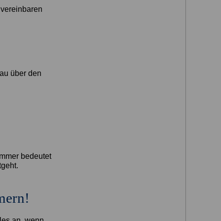
r vereinbaren
nau über den
immer bedeutet
tgeht.
mern!
lles an, wenn