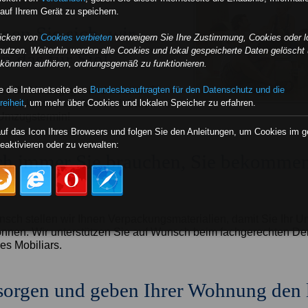
auf Ihrem Gerät zu speichern.
nen Sie sich, wir
licken von
Cookies verbieten
verweigern Sie Ihre Zustimmung, Cookies oder l
nutzen. Weiterhin werden alle Cookies und lokal gespeicherte Daten gelöscht 
n das für Sie!
e könnten aufhören, ordnungsgemäß zu funktionieren.
 die Internetseite des
Bundesbeauftragten für den Datenschutz und die
gen Ihr Umzugsgut und beraten Sie
reiheit
, um mehr über Cookies und lokalen Speicher zu erfahren.
h und kostenlos. Wir vereinbaren mit
 Umzugstermin!
auf das Icon Ihres Browsers und folgen Sie den Anleitungen, um Cookies im 
eaktivieren oder zu verwalten:
h immer Sie brauchen, Sie bekommen
nsch stellen wir Ihnen Verpackungsmaterialien, damit Sie Ihr 
nnen. Wir unterstützen Sie auf Wunsch beim fachgerechten D
es Mobiliars.
sorgen und geben Ihrer Wohnung den l