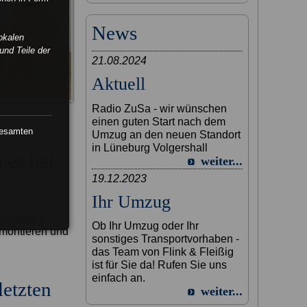
News
okalen
und Teile der
21.08.2024
Aktuell
Radio ZuSa - wir wünschen
einen guten Start nach dem
gesamten
Umzug an den neuen Standort
in Lüneburg Volgershall
 es bei
weiter...
19.12.2023
Ihr Umzug
Umzugsgut
Ob Ihr Umzug oder Ihr
emontieren und
sonstiges Transportvorhaben -
das Team von Flink & Fleißig
ist für Sie da! Rufen Sie uns
einfach an.
etzten
weiter...