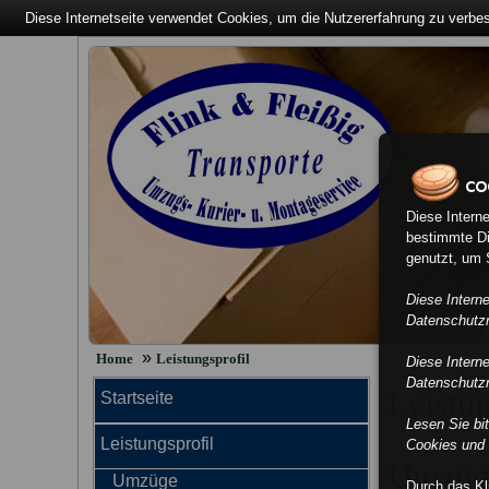
Diese Internetseite verwendet Cookies, um die Nutzererfahrung zu verbe
Diese Intern
bestimmte Di
genutzt, um S
Diese Intern
Datenschutzri
»
Home
Leistungsprofil
Diese Intern
Datenschutzri
Leistun
Startseite
Lesen Sie bi
Leistungsprofil
Cookies und 
Umzüg
Umzüge
Durch das K