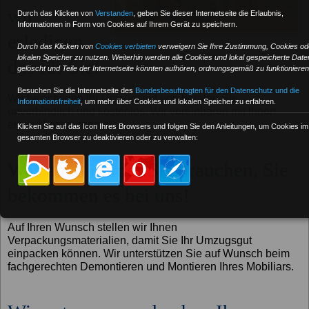
wir
Durch das Klicken von
Verstanden
,
geben Sie dieser Internetseite die Erlaubnis,
Informationen in Form von Cookies auf Ihrem Gerät zu speichern.
erledigen
Durch das Klicken von
Cookies verbieten
verweigern Sie Ihre Zustimmung, Cookies od
lokalen Speicher zu nutzen. Weiterhin werden alle Cookies und lokal gespeicherte Date
das für Sie!
gelöscht und Teile der Internetseite könnten aufhören, ordnungsgemäß zu funktionieren
Besuchen Sie die Internetseite des
Bundesbeauftragten für den Datenschutz und die
Wir besichtigen Ihr Umzugsgut und beraten Sie
Informationsfreiheit
, um mehr über Cookies und lokalen Speicher zu erfahren.
unverbindlich und kostenlos. Wir vereinbaren mit Ihnen
einen Umzugstermin!
Klicken Sie auf das Icon Ihres Browsers und folgen Sie den Anleitungen, um Cookies im
gesamten Browser zu deaktivieren oder zu verwalten:
Was auch immer Sie brauchen, Sie
bekommen es bei uns!
Auf Ihren Wunsch stellen wir Ihnen
Verpackungsmaterialien, damit Sie Ihr Umzugsgut
einpacken können. Wir unterstützen Sie auf Wunsch beim
fachgerechten Demontieren und Montieren Ihres Mobiliars.