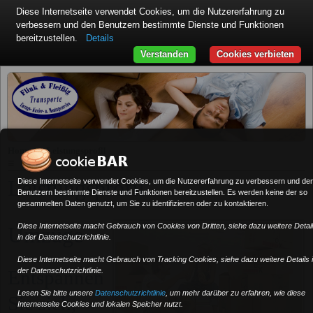
Diese Internetseite verwendet Cookies, um die Nutzererfahrung zu
verbessern und den Benutzern bestimmte Dienste und Funktionen
bereitzustellen.
Details
Verstanden
Cookies verbieten
»
Home
Leistungsprofil
≡
Leistungsprofil
Diese Internetseite verwendet Cookies, um die Nutzererfahrung zu verbessern und de
Benutzern bestimmte Dienste und Funktionen bereitzustellen. Es werden keine der so
gesammelten Daten genutzt, um Sie zu identifizieren oder zu kontaktieren.
Diese Internetseite macht Gebrauch von Cookies von Dritten, siehe dazu weitere Detai
Umzüge
in der Datenschutzrichtlinie.
Diese Internetseite macht Gebrauch von Tracking Cookies, siehe dazu weitere Details 
Entspannen
der Datenschutzrichtlinie.
Lesen Sie bitte unsere
Datenschutzrichtlinie
, um mehr darüber zu erfahren, wie diese
Sie sich,
Internetseite Cookies und lokalen Speicher nutzt.