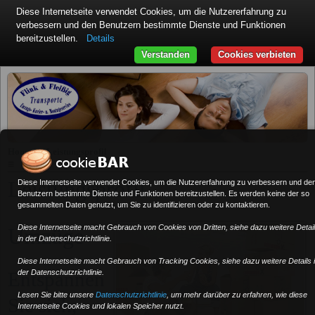
Diese Internetseite verwendet Cookies, um die Nutzererfahrung zu
verbessern und den Benutzern bestimmte Dienste und Funktionen
bereitzustellen.
Details
Verstanden
Cookies verbieten
»
Home
Leistungsprofil
≡
Leistungsprofil
Diese Internetseite verwendet Cookies, um die Nutzererfahrung zu verbessern und de
Benutzern bestimmte Dienste und Funktionen bereitzustellen. Es werden keine der so
gesammelten Daten genutzt, um Sie zu identifizieren oder zu kontaktieren.
Diese Internetseite macht Gebrauch von Cookies von Dritten, siehe dazu weitere Detai
Umzüge
in der Datenschutzrichtlinie.
Diese Internetseite macht Gebrauch von Tracking Cookies, siehe dazu weitere Details 
Entspannen
der Datenschutzrichtlinie.
Lesen Sie bitte unsere
Datenschutzrichtlinie
, um mehr darüber zu erfahren, wie diese
Sie sich,
Internetseite Cookies und lokalen Speicher nutzt.