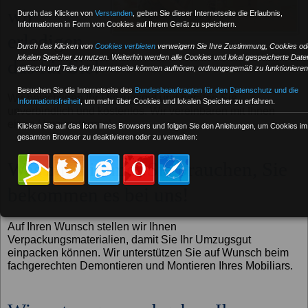
wir
Durch das Klicken von
Verstanden
,
geben Sie dieser Internetseite die Erlaubnis,
Informationen in Form von Cookies auf Ihrem Gerät zu speichern.
erledigen
Durch das Klicken von
Cookies verbieten
verweigern Sie Ihre Zustimmung, Cookies od
lokalen Speicher zu nutzen. Weiterhin werden alle Cookies und lokal gespeicherte Date
das für Sie!
gelöscht und Teile der Internetseite könnten aufhören, ordnungsgemäß zu funktionieren
Besuchen Sie die Internetseite des
Bundesbeauftragten für den Datenschutz und die
Wir besichtigen Ihr Umzugsgut und beraten Sie
Informationsfreiheit
, um mehr über Cookies und lokalen Speicher zu erfahren.
unverbindlich und kostenlos. Wir vereinbaren mit Ihnen
einen Umzugstermin!
Klicken Sie auf das Icon Ihres Browsers und folgen Sie den Anleitungen, um Cookies im
gesamten Browser zu deaktivieren oder zu verwalten:
Was auch immer Sie brauchen, Sie
bekommen es bei uns!
Auf Ihren Wunsch stellen wir Ihnen
Verpackungsmaterialien, damit Sie Ihr Umzugsgut
einpacken können. Wir unterstützen Sie auf Wunsch beim
fachgerechten Demontieren und Montieren Ihres Mobiliars.