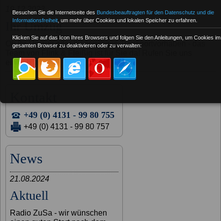
19.12.2023
Besuchen Sie die Internetseite des
Bundesbeauftragten für den Datenschutz und die
Informationsfreiheit
, um mehr über Cookies und lokalen Speicher zu erfahren.
Ihr Umzug
Klicken Sie auf das Icon Ihres Browsers und folgen Sie den Anleitungen, um Cookies im
Ob Ihr Umzug oder Ihr sonstiges Transportvorhaben - das
gesamten Browser zu deaktivieren oder zu verwalten:
Team von Flink & Fleißig ist für Sie da! Rufen Sie uns
einfach an.
Kontakt
+49 (0) 4131 - 99 80 755
+49 (0) 4131 - 99 80 757
News
21.08.2024
Aktuell
Radio ZuSa - wir wünschen