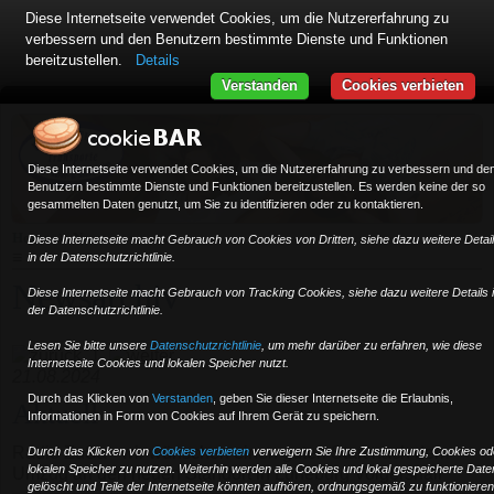
Diese Internetseite verwendet Cookies, um die Nutzererfahrung zu
verbessern und den Benutzern bestimmte Dienste und Funktionen
bereitzustellen.
Details
Verstanden
Cookies verbieten
Diese Internetseite verwendet Cookies, um die Nutzererfahrung zu verbessern und de
Benutzern bestimmte Dienste und Funktionen bereitzustellen. Es werden keine der so
gesammelten Daten genutzt, um Sie zu identifizieren oder zu kontaktieren.
»
Home
News
Diese Internetseite macht Gebrauch von Cookies von Dritten, siehe dazu weitere Detai
≡
in der Datenschutzrichtlinie.
Newsarchiv
Diese Internetseite macht Gebrauch von Tracking Cookies, siehe dazu weitere Details 
der Datenschutzrichtlinie.
Lesen Sie bitte unsere
Datenschutzrichtlinie
, um mehr darüber zu erfahren, wie diese
1
Internetseite Cookies und lokalen Speicher nutzt.
21.08.2024
Durch das Klicken von
Verstanden
,
geben Sie dieser Internetseite die Erlaubnis,
Aktuell
Informationen in Form von Cookies auf Ihrem Gerät zu speichern.
Radio ZuSa - wir wünschen einen guten Start nach dem
Durch das Klicken von
Cookies verbieten
verweigern Sie Ihre Zustimmung, Cookies od
lokalen Speicher zu nutzen. Weiterhin werden alle Cookies und lokal gespeicherte Date
Umzug an den neuen Standort in Lüneburg Volgershall
gelöscht und Teile der Internetseite könnten aufhören, ordnungsgemäß zu funktionieren