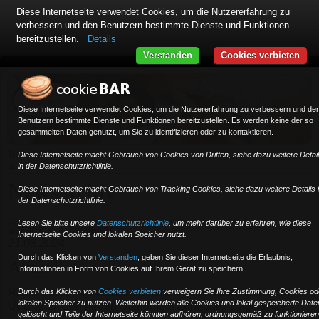
Diese Internetseite verwendet Cookies, um die Nutzererfahrung zu
verbessern und den Benutzern bestimmte Dienste und Funktionen
bereitzustellen.
Details
Verstanden
Cookies verbieten
Diese Internetseite verwendet Cookies, um die Nutzererfahrung zu verbessern und de
Benutzern bestimmte Dienste und Funktionen bereitzustellen. Es werden keine der so
gesammelten Daten genutzt, um Sie zu identifizieren oder zu kontaktieren.
»
Home
News
Diese Internetseite macht Gebrauch von Cookies von Dritten, siehe dazu weitere Detai
≡
in der Datenschutzrichtlinie.
Newsarchiv
Diese Internetseite macht Gebrauch von Tracking Cookies, siehe dazu weitere Details 
der Datenschutzrichtlinie.
Lesen Sie bitte unsere
Datenschutzrichtlinie
, um mehr darüber zu erfahren, wie diese
1
Internetseite Cookies und lokalen Speicher nutzt.
21.08.2024
Durch das Klicken von
Verstanden
,
geben Sie dieser Internetseite die Erlaubnis,
Aktuell
Informationen in Form von Cookies auf Ihrem Gerät zu speichern.
Radio ZuSa - wir wünschen einen guten Start nach dem
Durch das Klicken von
Cookies verbieten
verweigern Sie Ihre Zustimmung, Cookies od
lokalen Speicher zu nutzen. Weiterhin werden alle Cookies und lokal gespeicherte Date
Umzug an den neuen Standort in Lüneburg Volgershall
gelöscht und Teile der Internetseite könnten aufhören, ordnungsgemäß zu funktionieren