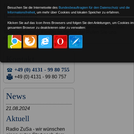
19.12.2023
Besuchen Sie die Internetseite des
Bundesbeauftragten für den Datenschutz und die
Informationsfreiheit
, um mehr über Cookies und lokalen Speicher zu erfahren.
Ihr Umzug
Klicken Sie auf das Icon Ihres Browsers und folgen Sie den Anleitungen, um Cookies im
Ob Ihr Umzug oder Ihr sonstiges Transportvorhaben - das
gesamten Browser zu deaktivieren oder zu verwalten:
Team von Flink & Fleißig ist für Sie da! Rufen Sie uns
einfach an.
Kontakt
+49 (0) 4131 - 99 80 755
+49 (0) 4131 - 99 80 757
News
21.08.2024
Aktuell
Radio ZuSa - wir wünschen