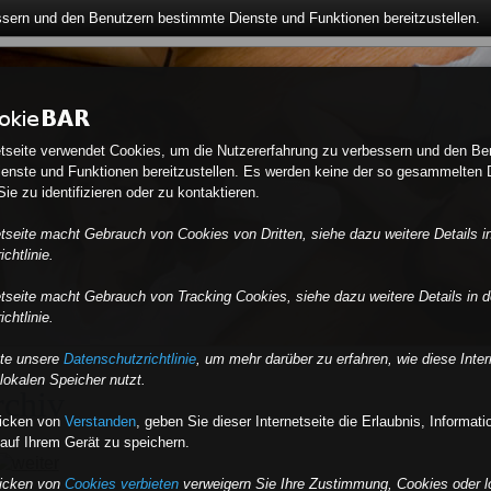
ssern und den Benutzern bestimmte Dienste und Funktionen bereitzustellen.
etseite verwendet Cookies, um die Nutzererfahrung zu verbessern und den Be
enste und Funktionen bereitzustellen. Es werden keine der so gesammelten 
ie zu identifizieren oder zu kontaktieren.
etseite macht Gebrauch von Cookies von Dritten, siehe dazu weitere Details i
chtlinie.
etseite macht Gebrauch von Tracking Cookies, siehe dazu weitere Details in d
chtlinie.
tte unsere
Datenschutzrichtlinie
, um mehr darüber zu erfahren, wie diese Inter
lokalen Speicher nutzt.
chiv
licken von
Verstanden
,
geben Sie dieser Internetseite die Erlaubnis, Informat
auf Ihrem Gerät zu speichern.
licken von
Cookies verbieten
verweigern Sie Ihre Zustimmung, Cookies oder l