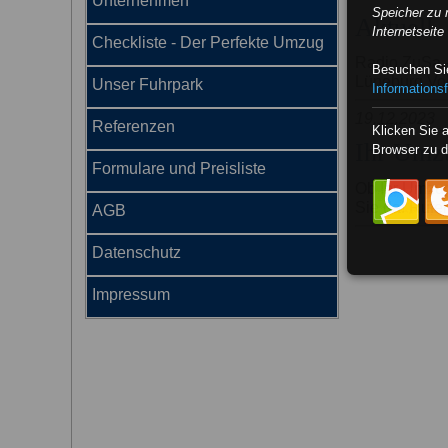
Unternehmen
Speicher zu 
Aktuell
Internetseit
Checkliste - Der Perfekte Umzug
Radio ZuSa -
Besuchen Sie
Lüneburg Vol
Unser Fuhrpark
Informationsf
19.12.2023
Referenzen
Klicken Sie 
Ihr Umz
Browser zu d
Formulare und Preisliste
Ob Ihr Umzug 
Sie da! Rufen
AGB
Datenschutz
Impressum