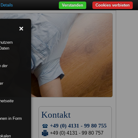
Details
Verstanden
Cookies verbieten
nutzern
Daten
n der
er
netseite
Kontakt
ionen in Form
+49 (0) 4131 - 99 80 755
+49 (0) 4131 - 99 80 757
okalen