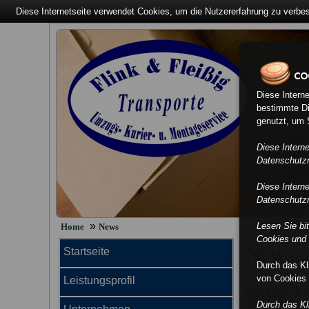
Diese Internetseite verwendet Cookies, um die Nutzererfahrung zu verbe
Diese Intern
bestimmte Di
genutzt, um S
Diese Intern
Datenschutzri
Diese Intern
Datenschutzri
»
Lesen Sie bi
Home
News
Cookies und 
Newsar
Startseite
Durch das K
von Cookies 
Leistungsprofil
1
21.08.2024
Durch das K