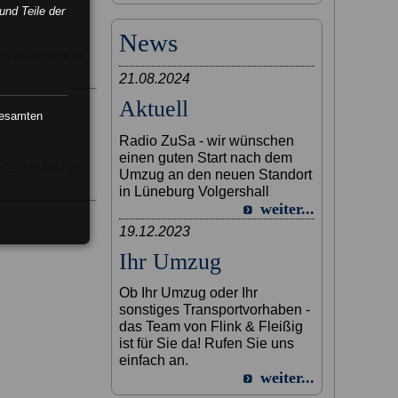
und Teile der
News
n Standort in
21.08.2024
Aktuell
gesamten
Radio ZuSa - wir wünschen
einen guten Start nach dem
eißig ist für
Umzug an den neuen Standort
in Lüneburg Volgershall
weiter...
19.12.2023
Ihr Umzug
Ob Ihr Umzug oder Ihr
sonstiges Transportvorhaben -
das Team von Flink & Fleißig
ist für Sie da! Rufen Sie uns
einfach an.
weiter...