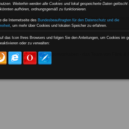
nutzen. Weiterhin werden alle Cookies und lokal gespeicherte Daten gelöscht 
e könnten aufhören, ordnungsgemäß zu funktionieren.
 wir wünschen einen guten Start nach dem Umzug an den neue
 die Internetseite des
Bundesbeauftragten für den Datenschutz und die
gershall
reiheit
, um mehr über Cookies und lokalen Speicher zu erfahren.
auf das Icon Ihres Browsers und folgen Sie den Anleitungen, um Cookies im 
ug
eaktivieren oder zu verwalten:
oder Ihr sonstiges Transportvorhaben - das Team von Flink & Fl
 Sie uns einfach an.