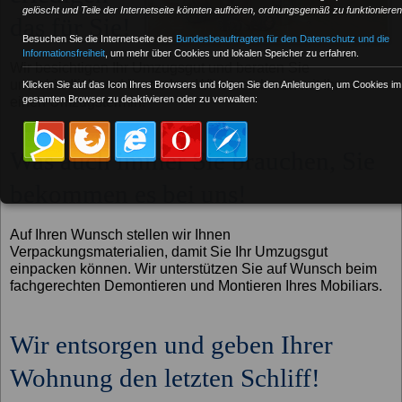
gelöscht und Teile der Internetseite könnten aufhören, ordnungsgemäß zu funktionieren
das für Sie!
Besuchen Sie die Internetseite des
Bundesbeauftragten für den Datenschutz und die
Informationsfreiheit
, um mehr über Cookies und lokalen Speicher zu erfahren.
Wir besichtigen Ihr Umzugsgut und beraten Sie
unverbindlich und kostenlos. Wir vereinbaren mit Ihnen
Klicken Sie auf das Icon Ihres Browsers und folgen Sie den Anleitungen, um Cookies im
gesamten Browser zu deaktivieren oder zu verwalten:
einen Umzugstermin!
Was auch immer Sie brauchen, Sie
bekommen es bei uns!
Auf Ihren Wunsch stellen wir Ihnen
Verpackungsmaterialien, damit Sie Ihr Umzugsgut
einpacken können. Wir unterstützen Sie auf Wunsch beim
fachgerechten Demontieren und Montieren Ihres Mobiliars.
Wir entsorgen und geben Ihrer
Wohnung den letzten Schliff!