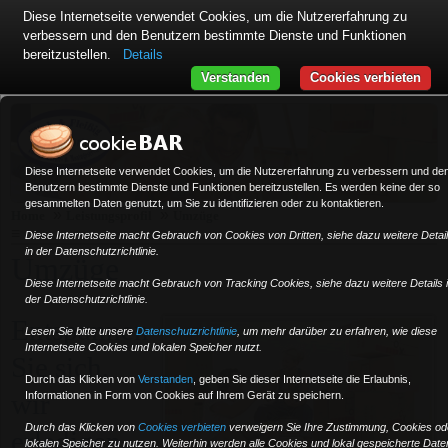
Diese Internetseite verwendet Cookies, um die Nutzererfahrung zu
verbessern und den Benutzern bestimmte Dienste und Funktionen
bereitzustellen.
Details
Verstanden
Cookies verbieten
Diese Internetseite verwendet Cookies, um die Nutzererfahrung zu verbessern und de
Benutzern bestimmte Dienste und Funktionen bereitzustellen. Es werden keine der so
gesammelten Daten genutzt, um Sie zu identifizieren oder zu kontaktieren.
»
»
Home
Leistungsprofil
Umzüge
≡
Diese Internetseite macht Gebrauch von Cookies von Dritten, siehe dazu weitere Detai
in der Datenschutzrichtlinie.
Umzüge
Diese Internetseite macht Gebrauch von Tracking Cookies, siehe dazu weitere Details 
der Datenschutzrichtlinie.
Entspannen
Lesen Sie bitte unsere
Datenschutzrichtlinie
, um mehr darüber zu erfahren, wie diese
Internetseite Cookies und lokalen Speicher nutzt.
Sie sich,
Durch das Klicken von
Verstanden
,
geben Sie dieser Internetseite die Erlaubnis,
wir
Informationen in Form von Cookies auf Ihrem Gerät zu speichern.
Durch das Klicken von
Cookies verbieten
verweigern Sie Ihre Zustimmung, Cookies od
erledigen
lokalen Speicher zu nutzen. Weiterhin werden alle Cookies und lokal gespeicherte Date